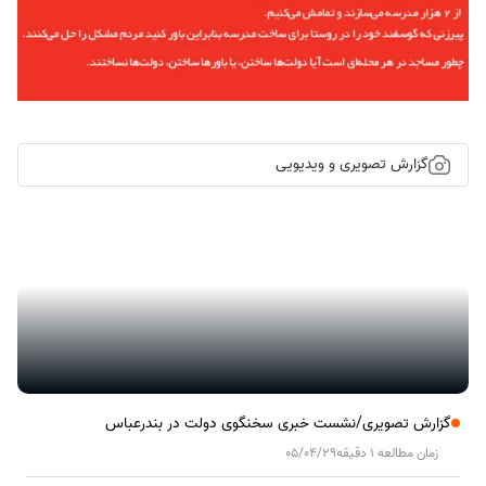
گزارش تصویری و ویدیویی
گزارش تصویری/ آیین کلنگ زنی ۲۰۰۰ واحد مسکونی کارکنان نفت ستاره
خلیج فارس در هرمزگان
گزارش تصویری/نشست خبری سخنگوی دولت در بندرعباس
زمان مطالعه 1 دقیقه
05/04/29