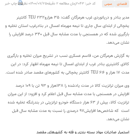
کد خبر: 2043
زمان مطالعه 2 دقیقه
1400/07/25
0 نظر
چاپ خبر
اقتصادی
عمومی
مدیر بنادر و دریانوردی غرب هرمزگان گفت: 35 هزارو232 TEU کانتینر
یخچالی از ابتدای سال جاری تا نیمه مهرماه امسال در بنادرغرب استان تخلیه و
بارگیری شده که در همسنجی با مدت مشابه سال قبل 340 درصد افزایش را
نشان می‌دهد.
به گزارش هرمرگان من، قاسم عسکری نسب در تشریح میزان تخلیه و بارگیری
کالای کانتینری بنادر غرب از ابتدای امسال تا نیمه مهرماه اظهار کرد: در این
مدت 17 هزار و 616 TEU کانتینر یخچالی به کشورهای مقصد صادر شده است.
وی میزان ترانزیت کالا در مدت یادشده را 138هزار و 93 تن با 109 درصد
افزایش در همسنجی با مدت مشابه سال قبل اعلام کرد و افزود: از این میزان
ترانزیت کالا، بیش از 63 هزار دستگاه خودرو ترانزیتی در بندرلنگه تخلیه شده
است که شاخص‌ها افزایش97 درصدی را نسبت به مدت مشابه سال قبل
نشان می‌دهد.
استمرار صادرات مواد بسته بندی و فله به کشورهای مقصد