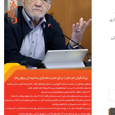
اری
ان