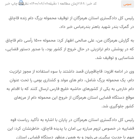
کد خبر: 2168
زمان مطالعه 1 دقیقه
1400/08/08
0 نظر
چاپ خبر
عمومی
رئیس کل دادگستری استان هرمزگان از توقیف محموله بزرگ دام زنده قاچاق
در گمرک بندر شهید باهنر بندرعباس خبر داد.
به گزارش هرمزگان من، علی صالحی اظهار کرد: محموله ۱۵۰۰ رأسی دام قاچاق
که در پوشش دام ترانزیتی در حال خروج از کشور بود، با صدور دستور قضایی،
شناسایی و توقیف شد.
وی در ادامه افزود: قاچاقچیان قصد داشتند با سوء استفاده از مجوز ترانزیت
دام، یک محموله بزرگ شامل، دام های مولد و کشتاری بومی را تحت عنوان
دام خارجی به یکی از کشورهای حاشیه خلیج فارس ارسال کنند که با اقدام به
موقع دستگاه قضایی استان هرمزگان از خروج این محموله دام از مرزهای
کشور جلوگیری شد.
رئیس کل دادگستری استان هرمزگان در پایان با اشاره به تأکید ریاست قوه
قضاییه در خصوص لزوم مبارزه بی امان با پدیده قاچاق، خاطرنشان کرد: این
مهم با جدیت پیگیری می‌شود و به همین منظور دستگاه قضایی استان