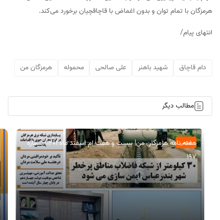
هرمزگان با تمام توان و بدون اغماض با قاچاقچیان برخورد می‌کند.
انتهای پیام/
دام قاچاق
شهید باهنر
علی صالحی
محموله
هرمزگان من
مطالب دیگر
هفته نامه هرمزگان من| بیست و هفت ام اسفند ماه۱۴۰۴| شماره
عمومی
197