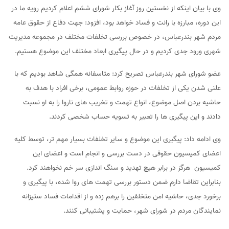
وی با بیان اینکه از نخستین روز آغاز بکار شورای ششم اعلام کردیم رویه ما در
این دوره، مبارزه با رانت و فساد خواهد بود، افزود: جهت دفاع از حقوق عامه
مردم شهر بندرعباس، در خصوص بررسی تخلفات مختلف در مجموعه مدیریت
شهری ورود جدی کردیم و در حال پیگیری ابعاد مختلف این موضوع هستیم.
عضو شورای شهر بندرعباس تصریح کرد: متاسفانه همگی شاهد بودیم که با
علنی شدن یکی از تخلفات در حوزه روابط عمومی، برخی افراد با هدف به
حاشیه بردن اصل موضوع، انواع تهمت و تخریب های ناروا را به او نسبت
دادند و این پیگیری ها را تعبیر به تسویه حساب شخصی کردند.
وی ادامه داد: پیگیری این موضوع و سایر تخلفات بسیار مهم تر، توسط کلیه
اعضای کمیسیون حقوقی در دست بررسی و انجام است و اعضای این
کمیسیون هرگز در برابر هیچ تهدید و سنگ اندازی سر خم نخواهند کرد.
بنابراین تقاضا دارم ضمن دستور بررسی تهمت های روا شده، با پیگیری و
برخورد جدی، حاشیه امن متخلفین را برهم زده و از اقدامات فساد ستیزانه
نمایندگان مردم در شورای شهر، حمایت و پشتیبانی کنند.