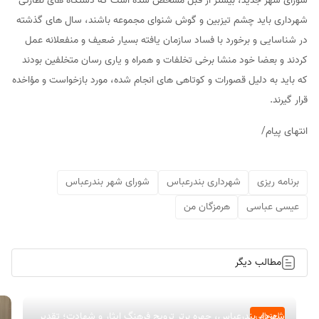
شورای شهر جدید، بیشتر از قبل مشخص شده است که دستگاه های نظارتی
شهرداری باید چشم تیزبین و گوش شنوای مجموعه باشند، سال های گذشته
در شناسایی و برخورد با فساد سازمان یافته بسیار ضعیف و منفعلانه عمل
کردند و بعضا خود منشا برخی تخلفات و همراه و یاری رسان متخلفین بودند
که باید به دلیل قصورات و کوتاهی های انجام شده، مورد بازخواست و مؤاخده
قرار گیرند.
انتهای پیام/
برنامه ریزی
شهرداری بندرعباس
شورای شهر بندرعباس
عیسی عباسی
هرمزگان من
مطالب دیگر
شهردار بندرعباس، چهره برتر ترویج فرهنگ ایثار و شهادت؛ تقدیر
اجتماعی