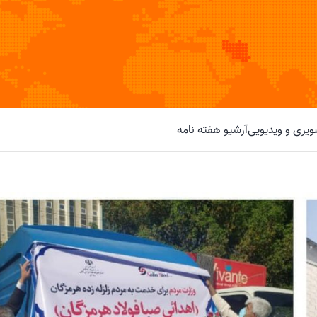
یری و ویدیویی
آرشیو هفته نامه