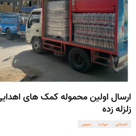
ارسال اولین محموله کمک های اهدایی
زلزله زده
اجتماعی
حوادث
عمومی