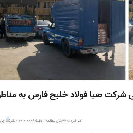
 شرکت صبا فولاد خلیج فارس به مناط
کد خبر: 2308
زمان مطالعه 1 دقیقه
1400/08/26
0 نظر
چاپ