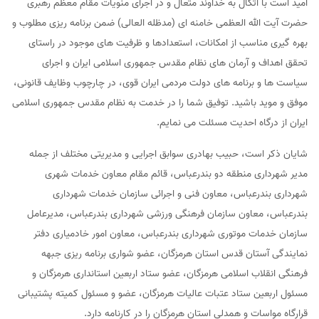
امید است با اتکال به خداوند متعال و در اجرای منویات مقام معظم رهبری
حضرت آيت الله العظمى خامنه ای (مدظله العالی) ضمن برنامه ریزی مطلوب و
بهره گیری مناسب از امکانات، استعدادها و ظرفيت های موجود در راستای
تحقق اهداف و آرمان های نظام مقدس جمهوری اسلامی ایران و اجرای
سیاست ها و برنامه های دولت مردمی ایران قوی، در چارچوب وظايف قانونی،
موفق و موید باشید. توفیق شما را در خدمت به نظام مقدس جمهوری اسلامی
ایران از درگاه احدیت مسئلت می نمایم.
شایان ذکر است، حبیب بهادری سوابق اجرایی و مدیریتی مختلف از جمله
مدیر شهرداری منطقه دو بندرعباس، قائم مقام معاون خدمات شهری
شهرداری بندرعباس، معاون فنی و اجرائی سازمان خدمات شهرداری
بندرعباس، معاون سازمان فرهنگی ورزشی شهرداری بندرعباس، مدیرعامل
سازمان خدمات موتوری شهرداری بندرعباس، معاون امور خادمیاری دفتر
نمایندگی آستان قدس استان هرمزگان، عضو شواری برنامه ریزی جبهه
فرهنگی انقلاب اسلامى هرمزگان، عضو ستاد اربعین استانداری هرمزگان و
مسئول اربعین ستاد عتبات عاليات هرمزگان، عضو و مسئول کمیته پشتیبانی
قرارگاه مواسات و همدلی استان هرمزگان را در کارنامه دارد.