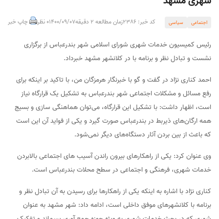
شهری مشهد
کد خبر: 2386
زمان مطالعه 2 دقیقه
1400/09/07
0 نظر
چاپ خبر
اجتماعی
سیاسی
رئیس کمیسیون خدمات شهری شورای اسلامی شهر بندرعباس از برگزاری
نشست و تبادل نظر و برنامه با در کلانشهر مشهد خبرداد.
احمد کناری نژاد در گفت و گو با خبرنگار هرمزگان من، با تاکید بر اینکه برای
رفع مسائل و مشکلات اجتماعی شهر بندرعباس به تشکیل یک قرارگاه نیاز
است، اظهار داشت: با تشکیل این قرارگاه، می‌توان هماهنگی سازی و بسیج
همه ارگان‌های ذیربط در بندرعباس صورت گیرد و یکی از فواید آن این است
که باعث از بین بردن آثار دستگاه‌های دیگر نمی‌شود.
وی عنوان کرد: یکی از راهکارهای بیرون راندن آسیب های اجتماعی بالابردن
خدمات شهری، فرهنگی و اجتماعی در سطح محلات بندرعباس است.
کناری نژاد با اشاره به اینکه یکی از راهکارها برای رسیدن به آن تبادل نظر و
برنامه با کلانشهرهای موفق داخلی است، ادامه داد: شهر مشهد به عنوان
شهری که در بحث خدمات شهری به ویژه حوزه جمع آوری پسماند و تفکیک