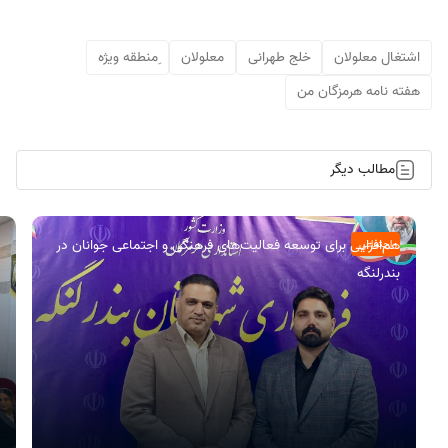
اشتغال معلولان
خلج طهرانی
معلولان
ِمنطقه ویژه
هفته نامه هرمزگان من
مطالب دیگر
هم‌افزایی برای توسعه فعالیت‌های فرهنگی و اجتماعی جوانان در
اجتماعی
بندرلنگه