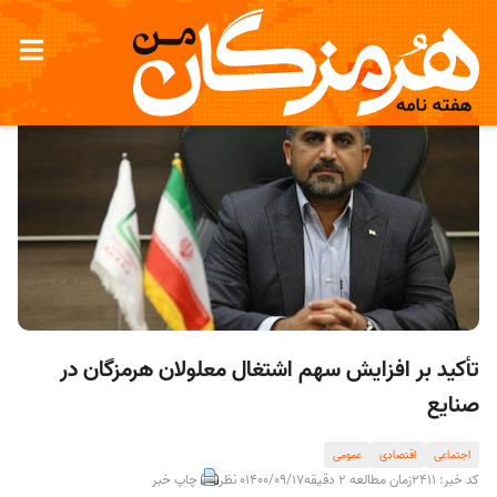
تأکید بر افزایش سهم اشتغال معلولان هرمزگان در
صنایع
اجتماعی
اقتصادی
عمومی
کد خبر: 2411
زمان مطالعه 2 دقیقه
1400/09/17
0 نظر
چاپ خبر