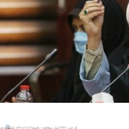
کد خبر: 2466
زمان مطالعه 1 دقیقه
1400/10/06
0 نظر
چاپ