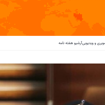
یری و ویدیویی
آرشیو هفته نامه