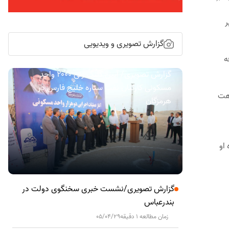
ر
گزارش تصویری و ویدیویی
ه
گزارش تصویری/ آیین کلنگ زنی ۲۰۰۰ واحد
مسکونی کارکنان نفت ستاره خلیج فارس در
اهت
هرمزگان
 او
گزارش تصویری/نشست خبری سخنگوی دولت در
بندرعباس
زمان مطالعه 1 دقیقه
05/04/29