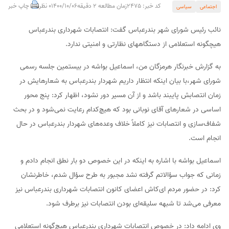
کد خبر: 2475
زمان مطالعه 2 دقیقه
1400/10/06
0 نظر
چاپ خبر
اجتماعی
سیاسی
نائب رئیس شورای شهر بندرعباس گفت: انتصابات شهرداری بندرعباس
هیچگونه استعلامی از دستگاههای نظارتی و امنیتی ندارد.
به گزارش خبرنگار هرمزگان من، اسماعیل بواشه در بیستمین جلسه رسمی
شورای شهر،با بیان اینکه انتظار داریم شهردار بندرعباس به شعارهایش در
زمان انتصابش پایبند باشد و از آن مسیر دور نشود، اظهار کرد: پنج محور
اساسی در شعارهای آقای نوبانی بود که هیچ‌کدام رعایت نمی‌شود و در بحث
شفاف‌سازی و انتصابات نیز کاملاً خلاف وعده‌های شهردار بندرعباس در حال
انجام است.
اسماعیل بواشه با اشاره به اینکه در این خصوص دو بار نطق انجام دادم و
زمانی که جواب سؤالاتم گرفته نشد مجبور به طرح سؤال شدم، خاطرنشان
کرد: در حضور مردم ای‌کاش اعضای کانون انتصابات شهرداری بندرعباس نیز
معرفی می‌شد تا شبهه سلیقه‌ای بودن انتصابات نیز برطرف شود.
وی ادامه داد: در خصوص انتصابات شهرداری بندرعباس هیچ‌گونه استعلامی