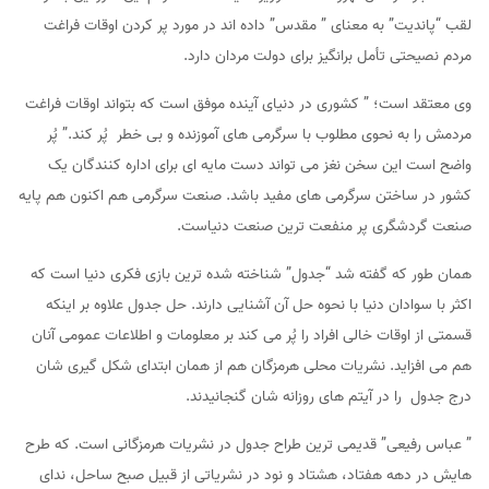
لقب “پاندیت” به معنای ” مقدس” داده اند در مورد پر کردن اوقات فراغت
مردم نصیحتی تأمل برانگیز برای دولت مردان دارد.
وی معتقد است؛ ” کشوری در دنیای آینده موفق است که بتواند اوقات فراغت
مردمش را به نحوی مطلوب با سرگرمی های آموزنده و بی خطر پُر کند.” پُر
واضح است این سخن نغز می تواند دست مایه ای برای اداره کنندگان یک
کشور در ساختن سرگرمی های مفید باشد. صنعت سرگرمی هم اکنون هم پایه
صنعت گردشگری پر منفعت ترین صنعت دنیاست.
همان طور که گفته شد “جدول” شناخته شده ترین بازی فکری دنیا است که
اکثر با سوادان دنیا با نحوه حل آن آشنایی دارند. حل جدول علاوه بر اینکه
قسمتی از اوقات خالی افراد را پُر می کند بر معلومات و اطلاعات عمومی آنان
هم می افزاید. نشریات محلی هرمزگان هم از همان ابتدای شکل گیری شان
درج جدول را در آیتم های روزانه شان گنجانیدند.
” عباس رفیعی” قدیمی ترین طراح جدول در نشریات هرمزگانی است. که طرح
هایش در دهه هفتاد، هشتاد و نود در نشریاتی از قبیل صبح ساحل، ندای