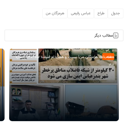
جدول
طراح
عباس رفیعی
هرمزگان من
مطالب دیگر
هفته نامه هرمزگان من| بیست و هفت ام اسفند ماه۱۴۰۴| شماره
عمومی
197