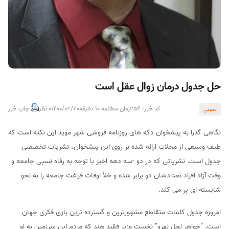
حل جدول درمان زوال عقل است
کد خبر: 254
زمان مطالعه 10 دقیقه
1400/02/20
0 نظر
چاپ خبر
عمومی
نگاهی گذرا به پیشخوان دکه های روزنامه فروشی شهر موید این نکته است که
طیف وسیعی از مجلات ارائه شده بر روی این پیشخوان، نشریات تخصصی
جدول است. نشریاتی که در دو -سه دهه اخیر با توجه به رفاه نسبی جامعه و
وقت آزاد افراد تعدادشان دو برابر شده و خلأ اوقات فراغت جامعه را به نحو
شایسته ای پر می کند.
امروزه جدول کلمات متقاطع مشهورترین و گسترده ترین بازی فکری جهان
است. “جواهر لعل نهرو” نخست وزیر فقید هند که مردم این سرزمین به او