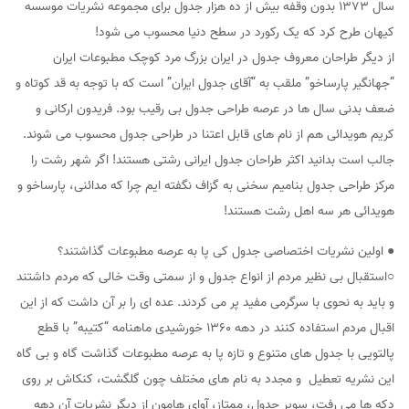
سال ۱۳۷۳ بدون وقفه بیش از ده هزار جدول برای مجموعه نشریات موسسه
کیهان طرح کرد که یک رکورد در سطح دنیا محسوب می شود!
از دیگر طراحان معروف جدول در ایران بزرگ مرد کوچک مطبوعات ایران
“جهانگیر پارساخو” ملقب به “آقای جدول ایران” است که با توجه به قد کوتاه و
ضعف بدنی سال ها در عرصه طراحی جدول بی رقیب بود. فریدون ارکانی و
کریم هویدائی هم از نام های قابل اعتنا در طراحی جدول محسوب می شوند.
جالب است بدانید اکثر طراحان جدول ایرانی رشتی هستند! اگر شهر رشت را
مرکز طراحی جدول بنامیم سخنی به گزاف نگفته ایم چرا که مدائنی، پارساخو و
هویدائی هر سه اهل رشت هستند!
● اولین نشریات اختصاصی جدول کی پا به عرصه مطبوعات گذاشتند؟
○استقبال بی نظیر مردم از انواع جدول و از سمتی وقت خالی که مردم داشتند
و باید به نحوی با سرگرمی مفید پر می کردند. عده ای را بر آن داشت که از این
اقبال مردم استفاده کنند در دهه ۱۳۶۰ خورشیدی ماهنامه “کتیبه” با قطع
پالتویی با جدول های متنوع و تازه پا به عرصه مطبوعات گذاشت گاه و بی گاه
این نشریه تعطیل و مجدد به نام های مختلف چون گلگشت، کنکاش بر روی
دکه ها می رفت، سوپر جدول، ممتاز، آوای هامون از دیگر نشریات آن دهه