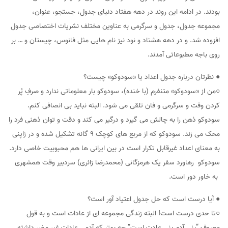
بودند. در ادامه این روند در دهه هفتاد دنیای جدول، جستجو، عنوان،
مجموعه جدول، جدول و سرگرمی به عناوین مختلف نشریات اختصاصی جدول
افزوده شد. و در دهه هشتاد و نود نیز نام هایی مثل فانوس، چیستان و … بر
روی باجه مطبوعاتی آمدند.
● نظرتان درباره جدول اعداد یا «سودوکو» چیست؟
○من از «سودوکو» متنفرم (با خنده)، سودوکو بار معلوماتی ندارد و صرفِ پُر
کردن وقت و سرگرمی و فان تلقی می شود. البته نباید بی انصافی کنم.
سودوکو ذهن را به چالش می گیرد و درگیر می کند و دقت و توان ذهنی فرد را
محک می زند. سودوکو که از مربع های کوچک ۹ گانه تشکیل شده و در ژاپنی
به معنای اعداد غیرقابل تکرار است در بین ایرانی ها هم محبوبیت خاصی دارد.
سودوکو رهاورد سفر یک هرمزگانی (محمدرضا زائری) سردبیر وقت همشهری
به خاور دور است.
● آیا درست است که حل جدول اعتیاد آور است؟
○تا حدی درست است! البته زندگی مجموعه ای از عادات است و به قول
معروف “بنی آدم بنی عادت است” چه بهتر که آدمی عادات غیر مضر داشته