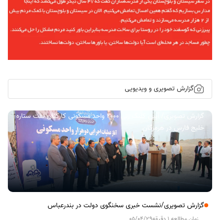
گزارش تصویری و ویدیویی
گزارش تصویری/ آیین کلنگ زنی ۲۰۰۰ واحد مسکونی کارکنان نفت ستاره
خلیج فارس در هرمزگان
گزارش تصویری/نشست خبری سخنگوی دولت در بندرعباس
زمان مطالعه 1 دقیقه
05/04/29