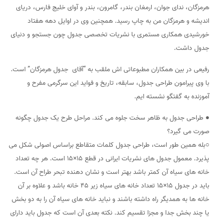
هرمزگان، ندای جوان، ارمغان بندر، گامرون، بندر و آوای خلیج فارس، دریای
اندیشه و هرمزگان من به چاپ رسید. همچنین وی در اوایل دهه هفتاد
خورشیدی همکاری مستمری با نشریات تخصصی جدول چون جستجو و دنیای
جدول داشت.
رفیعی در بین همکاران مطبوعاتی اش ملقب به “آقای جدول هرمزگان” است.
با وی پیرامون طراحی جدول، سابقه، تاریخ و فواید این سرگرمی مفرح و
آموزنده به گفتگو نشسته ایم.
● طراحی جدول به ظاهر سخت جلوه می کند. مراحل طرح یک جدول چگونه
صورت می گیرد؟
○بله همین طور است، طراحی جدول کلمات متقاطع براساس اصولی شکل می
پذیرد. معمول جدول های نشریات ایرانی در قطع ۱۵×۱۵ است. هر چه تعداد
خانه های سیاه آن کمتر باشد بهتر است و نشان دهنده تبحر طراح آن است.
باید در جدول ۱۵×۱۵ تعداد خانه های سیاه زیر ۴۵ خانه باشد و علاوه بر آن
خانه ها به همدیگر راه داشته باشند و نباید خانه های سیاه آن را به دو بخش
یا چند بخش جدا و مجزا تقسیم کند. نکته بعدی آن است که جدول باید دارای