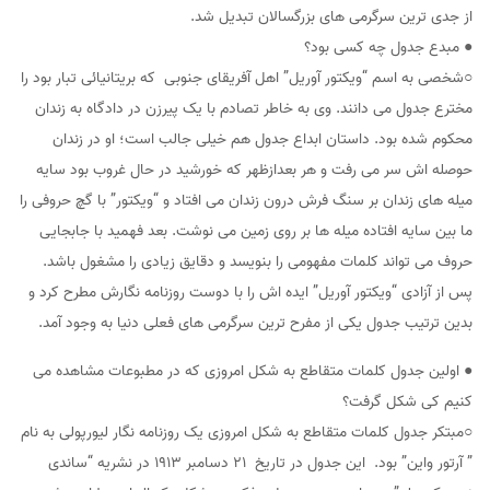
از جدی ترین سرگرمی های بزرگسالان تبدیل شد.
● مبدع جدول چه کسی بود؟
○شخصی به اسم “ویکتور آوریل” اهل آفریقای جنوبی که بریتانیائی تبار بود را
مخترع جدول می دانند. وی به خاطر تصادم با یک پیرزن در دادگاه به زندان
محکوم شده بود. داستان ابداع جدول هم خیلی جالب است؛ او در زندان
حوصله اش سر می رفت و هر بعدازظهر که خورشید در حال غروب بود سایه
میله های زندان بر سنگ فرش درون زندان می افتاد و “ویکتور” با گچ حروفی را
ما بین سایه افتاده میله ها بر روی زمین می نوشت. بعد فهمید با جابجایی
حروف می تواند کلمات مفهومی را بنویسد و دقایق زیادی را مشغول باشد.
پس از آزادی “ویکتور آوریل” ایده اش را با دوست روزنامه نگارش مطرح کرد و
بدین ترتیب جدول یکی از مفرح ترین سرگرمی های فعلی دنیا به وجود آمد.
● اولین جدول کلمات متقاطع به شکل امروزی که در مطبوعات مشاهده می
کنیم کی شکل گرفت؟
○مبتکر جدول کلمات متقاطع به شکل امروزی یک روزنامه نگار لیورپولی به نام
” آرتور واین” بود. این جدول در تاریخ ۲۱ دسامبر ۱۹۱۳ در نشریه “ساندی