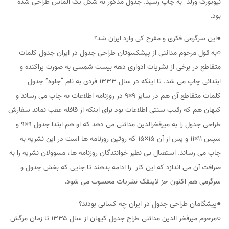
نیویورک ورلد” به چاپ رسید. جدول مذکور به شکل یک الماس طراحی شده
بود.
●این سرگرمی فکری و مفرح کی وارد ایران شد؟
○به قول مرحوم مدائنی از پیشکسوتان طراحی جدول در ایران جدول کلمات
متقاطع در برخی از نشریات ادواری دهه بیست شمسی به صورت پراکنده و
ابتدائی چاپ می شد. تا اینکه در سال ۱۳۳۳ فردی به نام “جلوه” جدول
کلمات متقاطع آن هم در سایز ۹×۹ در روزنامه اطلاعات به چاپ می رساند و
کیهان هم که رقیب سنتی اطلاعات بود برای اینکه از قافله عقب نماند سفارش
طراحی جدول را به میرفخرالدین مدائنی می دهد که او هم ابتدا جدول ۹×۹ و
سپس ۱۱×۱۱ و پس از آن ۱۵×۱۵ که روتین روزنامه ها است در این نشریه به
چاپ می رساند. استقبال بی نظیر خوانندگان روزنامه ها، مسوولان نشریه را به
صرافت آن می اندازد که این کار را ادامه بدهند تا جایی که بخش جدول و
سرگرمی هم اکنون جز لاینفک نشریات محسوب می شود.
●پیشگامان طراحی جدول در ایران چه کسانی بودند؟
○مرحوم میرفخر الدین مدائنی طراح جدول کیهان از سال ۱۳۳۵ تا زمان مرگش