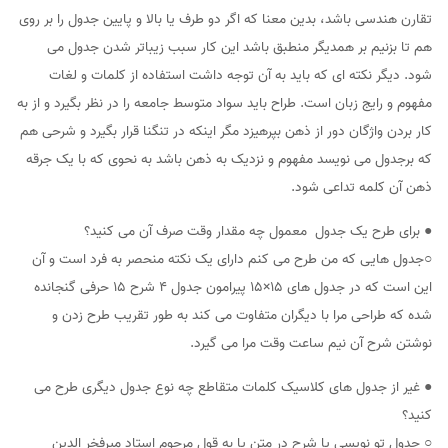
تقارن هندسی باشد، بدین معنا که اگر دو طرف یا بالا و پایین جدول را بر روی
هم تا بزنیم بر همدیگر منطبق باشد این کار سبب زیباتر شدن جدول می
شود. دیگر نکته ای که باید به آن توجه داشت استفاده از کلمات و لغات
مفهوم و رایج زبان است. طراح باید سواد متوسط جامعه را در نظر بگیرد و از به
کار بردن واژگان دور از ذهن بپرهیزد مگر اینکه در تنگنا قرار بگیرد و شرحی هم
که برجدول می نویسد مفهوم و نزدیک به ذهن باشد به نحوی که با یک جرقه
ذهن آن کلمه تداعی شود.
● برای طرح یک جدول معمول چه مقدار وقت صرف آن می کنید؟
○جدول هایی که من طرح می کنم دارای یک نکته منحصر به فرد است و آن
این است که در جدول های ۱۵×۱۵ پیرامون جدول ۴ شرح ۱۵ حرفی گنجانده
شده که طراحی مرا با دیگران متفاوت می کند به طور تقریب طرح زدن و
نوشتن شرح آن نیم ساعت وقت مرا می گیرد.
● غیر از جدول های کلاسیک کلمات متقاطع چه نوع جدول دیگری طرح می
کنید؟
○ جدول تو نویسی یا شرح در متن یا به قول مرحوم استاد میرفخر الدین