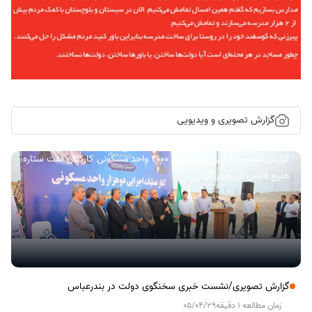
گزارش تصویری و ویدیویی
گزارش تصویری/ آیین کلنگ زنی ۲۰۰۰ واحد مسکونی کارکنان نفت ستاره
خلیج فارس در هرمزگان
گزارش تصویری/نشست خبری سخنگوی دولت در بندرعباس
زمان مطالعه 1 دقیقه
05/04/29