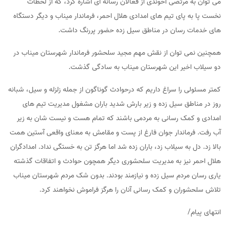
می توان به مرتضی آخوندی از فعالان رسانه ای اشاره کرد، که از لحظات
نخست پا به پای تیم های امدادی هلال احمر، فرماندار میناب و دیگر دستگاه
های خدمات رسان در مناطق سیل زده حضور پررنگ داشت.
همچنین نمی توان از نقش مهم مجید سلحشور فرماندار شهرستان میناب در
دو سیلاب اخیر این شهرستان میناب به سادگی گذشت.
کمتر مسئولی را سراغ داریم که درحوادث گوناگون از جمله زلزله و سیل، شبانه
روز در مناطق سیل زده و زیر بارش شدید باران مشغول مدیریت تیم های
امدادی و کمک رسانی به مردمی باشند که تمام هست و نیست شان به زیر
آب رفت. فرماندار جوان فارغ از پست و مقامش به معنای واقعی آستین همت
بالا زد. دل به سیلاب زد، باران زده شد اما هرگز تن به خستگی نداد. امدادگران
هلال احمر نیز به مدیریت سلحشوری دیگر همچون حوادث و اتفاقات گذشته
یاری رسان مردم سیل زده و نیازمند بودند. بدون شک مردم شهرستان میناب
تلاش سلحشوران و کمک رسانی آنان را هرگز فراموش نخواهند کرد.
انتهای پیام/