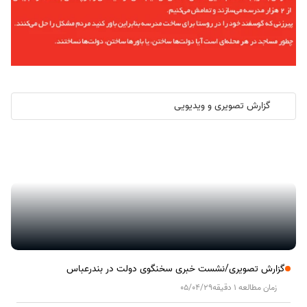
گزارش تصویری و ویدیویی
گزارش تصویری/ آیین کلنگ زنی ۲۰۰۰ واحد مسکونی کارکنان نفت ستاره
خلیج فارس در هرمزگان
گزارش تصویری/نشست خبری سخنگوی دولت در بندرعباس
زمان مطالعه 1 دقیقه
05/04/29