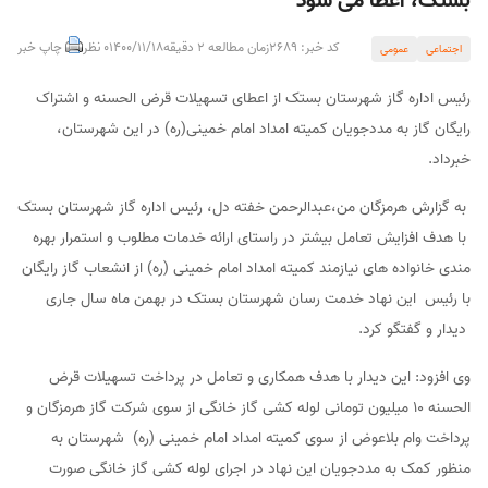
بستک، اعطا می شود
کد خبر: 2689
زمان مطالعه 2 دقیقه
1400/11/18
0 نظر
چاپ خبر
اجتماعی
عمومی
رئیس اداره گاز شهرستان بستک از اعطای تسهیلات قرض الحسنه و اشتراک
رایگان گاز به مددجویان کمیته امداد امام خمینی(ره) در این شهرستان،
خبرداد.
به گزارش هرمزگان من،عبدالرحمن خفته دل، رئیس اداره گاز شهرستان بستک
با هدف افزایش تعامل بیشتر در راستای ارائه خدمات مطلوب و استمرار بهره
مندی خانواده های نیازمند کمیته امداد امام خمینی (ره) از انشعاب گاز رایگان
با رئیس این نهاد خدمت رسان شهرستان بستک در بهمن ماه سال جاری
دیدار و گفتگو کرد.
وی افزود: این دیدار با هدف همکاری و تعامل در پرداخت تسهیلات قرض
الحسنه ۱۰ میلیون تومانی لوله کشی گاز خانگی از سوی شرکت گاز هرمزگان و
پرداخت وام بلاعوض از سوی کمیته امداد امام خمینی (ره) شهرستان به
منظور کمک به مددجویان این نهاد در اجرای لوله کشی گاز خانگی صورت