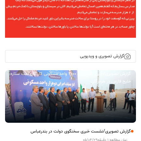
گزارش تصویری و ویدیویی
گزارش تصویری/ آیین کلنگ زنی ۲۰۰۰ واحد مسکونی کارکنان نفت ستاره
خلیج فارس در هرمزگان
گزارش تصویری/نشست خبری سخنگوی دولت در بندرعباس
زمان مطالعه 1 دقیقه
05/04/29