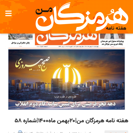
هفته نامه هرمزگان من|۲۰بهمن ماه۱۴۰۰|شماره ۵۸