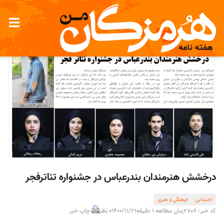
درخشش هنرمندان بندرعباس در جشنواره تئاترفجر
اجتماعی
فرهنگی و هنری
کد خبر: 2708
زمان مطالعه 1 دقیقه
1400/11/21
0 نظر
چاپ خبر