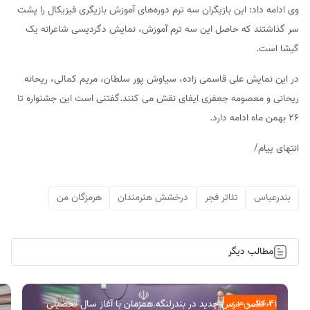
وی ادامه داد: این بازیگران سه ترم دوره‌های آموزش بازیگری فیزیکال را پشت
سر گذاشتند که حاصل این سه ترم آموزش، نمایش دگردیسی شاعرانه یک
گیشا است.
در این نمایش علی قاسمی زاده، سیاوش پور سلطان، مریم کمالی، ریحانه
ریحانی و معصومه جعفری ایفای نقش می کنند.گفتنی است این جشنواره تا
26 بهمن ماه ادامه دارد.
انتهای پیام/
بندرعباس
تئاتر فجر
درخشش هنرمندان
هرمزگان من
مطالب دیگر
۴۱ کلاس درس جدید در بندرلنگه همزمان با آغاز سال تحصیلی
فرهنگی و هنری