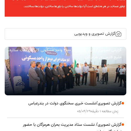
گزارش تصویری و ویدیویی
گزارش تصویری/ آیین کلنگ زنی ۲۰۰۰ واحد مسکونی کارکنان نفت ستاره
خلیج فارس در هرمزگان
گزارش تصویری/نشست خبری سخنگوی دولت در بندرعباس
زمان مطالعه 1 دقیقه
05/04/29
گزارش تصویری/ نشست ستاد مدیریت بحران هرمزگان با حضور