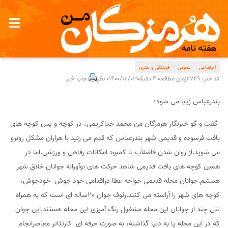
کنچیل های مهربانی در دل محلات قدیمی
اجتماعی
عمومی
فرهنگی و هنری
کد خبر: 2749
زمان مطالعه 4 دقیقه
1400/12/03
0 نظر
چاپ خبر
بندرعباس زیبا می شود؛
گفت و گو خبرنگار هرمزگان من محمد خداکریمی، در کوچه و پس کوچه های
بافت فرسوده و قدیمی شهر بندرعباس که قدم می زنید با هزاران مشکل روبرو
می شوید.از روان شدن فاضلاب تا کمبود امکانات رفاهی و ورزشی.اما در
همین کوچه های بافت قدیمی شاهد حرکت های نوآورانه جوانان خلاق شهر
هستیم.جوانان محله قدیمی خواجه عطا دراقدامی خود جوش خودجوش،
کوچه های شهر را آراسته می کنند.رئوف جوان 20ساله ای است که به همراه
تنی چند از جوانان این محله مشغول رنگ آمیزی این محله هستند.این جوان
که در این محله پا به دنیا گذاشته، به صورت حرفه ای کارتئاتر معاصرانجام