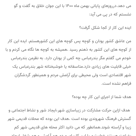
می دهد.درروزهای پایانی بهمن ماه 1400 با این جوان خلاق به گفت و گو
نشستم که در پی می آید:
ایده این کار از کجا شکل گرفت؟
من عاشق کشور یونان و کوچه پس کوچه های این کشورهستم. ایده این کار
از کوچه های این کشور به ذهنم رسید .همیشه به کوچه ها نگاه می کردم و با
خودم می گفتم مگر بندرعباس چه کمی از یونان دارد. به نظرمن بندرعباس
خیلی قابلیت های زیادی دارد.متاسفانه یا خوشبختانه شهر بندرعباس یک
شهر اقتصادی است ولی محیطی برای آرامش مردم و همینطور گردشگران
فراهم نشده است.
هدف شما از اجرای این کار چه بوده؟
هدف ازاین حرکت مشارکت در زیباسازی شهر،ایجاد شور و نشاط اجتماعی و
گسترش فرهنگ شهروندی بوده است .هدف این بوده که محلات قدیمی شهر
زیبا و آراسته شوند.همانطور که می دانید اکثر محله های قدیمی شهر کم
بضاعت هستند.خواستیم با این کاربرای مردم هم آرامش و هم شغل ایجاد