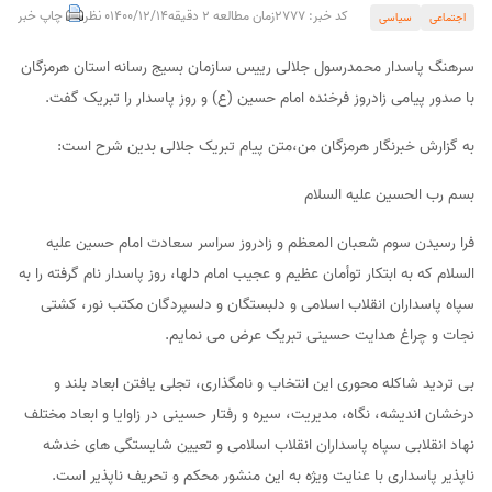
کد خبر: 2777
زمان مطالعه 2 دقیقه
1400/12/14
0 نظر
چاپ خبر
اجتماعی
سیاسی
سرهنگ پاسدار محمدرسول جلالی رییس سازمان بسیج رسانه استان هرمزگان
با صدور پیامی زادروز فرخنده امام حسین (ع) و روز پاسدار را تبریک گفت.
به گزارش خبرنگار هرمزگان من،متن پیام تبریک جلالی بدین شرح است:
بسم رب الحسین علیه السلام
فرا رسیدن سوم شعبان المعظم و زادروز سراسر سعادت امام حسین علیه
السلام که به ابتکار توأمان عظیم و عجیب امام دلها، روز پاسدار نام گرفته را به
سپاه پاسداران انقلاب اسلامی و دلبستگان و دلسپردگان مکتب نور، کشتی
نجات و چراغ هدایت حسینی تبریک عرض می نمایم.
بی تردید شاکله محوری این انتخاب و نامگذاری، تجلی یافتن ابعاد بلند و
درخشان اندیشه، نگاه، مدیریت، سیره و رفتار حسینی در زاوایا و ابعاد مختلف
نهاد انقلابی سپاه پاسداران انقلاب اسلامی و تعیین شایستگی های خدشه
ناپذیر پاسداری با عنایت ویژه به این منشور محکم و تحریف ناپذیر است.