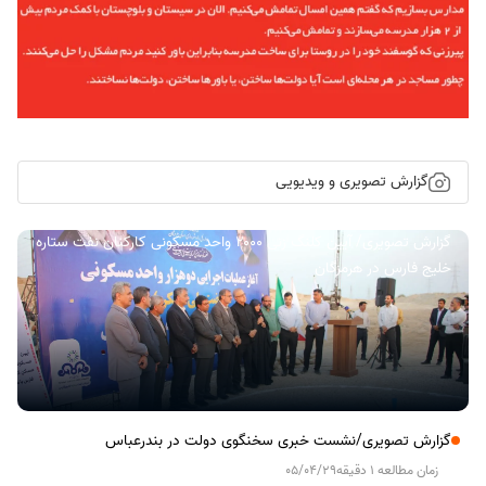
گزارش تصویری و ویدیویی
گزارش تصویری/ آیین کلنگ زنی ۲۰۰۰ واحد مسکونی کارکنان نفت ستاره
خلیج فارس در هرمزگان
گزارش تصویری/نشست خبری سخنگوی دولت در بندرعباس
زمان مطالعه 1 دقیقه
05/04/29