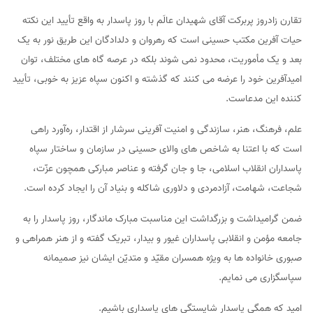
تقارن زادروز پربرکت آقای شهیدان عالَم با روز پاسدار به واقع تأیید این نکته
حیات آفرین مکتب حسینی است که رهروان و دلدادگان این طریق نور به یک
بعد و یک مأموریت، محدود نمی شوند بلکه در عرصه گاه های مختلف، توان
امیدآفرین خود را عرضه می کنند که گذشته و اکنون سپاه عزیز به خوبی، تأیید
کننده این مدعاست.
علم، فرهنگ، هنر، سازندگی و امنیت آفرینی سرشار از اقتدار، ره‌آورد راهی
است که با اعتنا به شاخص های والای حسینی در سازمان و ساختار سپاه
پاسداران انقلاب اسلامی، جا و جان گرفته و عناصر مبارکی همچون عزّت،
شجاعت، شهامت، آزادمردی و دلاوری شاکله و بنیاد آن را ایجاد کرده است.
ضمن گرامیداشت و بزرگداشت این مناسبت مبارک ماندگار، روز پاسدار را به
جامعه مؤمن و انقلابی پاسداران غیور و بیدار، تبریک گفته و از هنر همراهی و
صبوری خانواده ها به ویژه همسران مقیّد و متدیّن ایشان نیز صمیمانه
سپاسگزاری می نمایم.
امید که همگی پاسدار شایستگی های پاسداری باشیم.