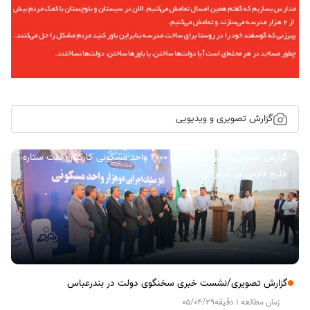
گزارش تصویری و ویدیویی
گزارش تصویری/ آیین کلنگ زنی ۲۰۰۰ واحد مسکونی کارکنان نفت ستاره
خلیج فارس در هرمزگان
گزارش تصویری/نشست خبری سخنگوی دولت در بندرعباس
زمان مطالعه 1 دقیقه
05/04/29