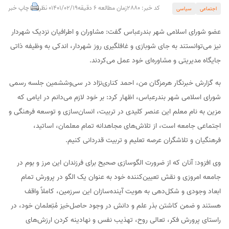
کد خبر: 2880
زمان مطالعه 6 دقیقه
1401/02/19
0 نظر
چاپ خبر
اجتماعی
سیاسی
عضو شورای اسلامی شهر بندرعباس گفت: مشاوران و اطرافیان نزدیک شهردار
نیز می‌توانستند به جای شوبازی و غافلگیری روز شهردار، اندکی به وظیفه ذاتی
جایگاه مدیریتی و مشاوره‌ای خود عمل می‌کردند.
به گزارش خبرنگار هرمزگان من، احمد کناری‌نژاد در سی‌وششمین جلسه رسمی
شورای اسلامی شهر بندرعباس، اظهار کرد: بر خود لازم می‌دانم در ایامی که
مزین به نام معلم این عنصر کلیدی در تربیت، انسان‌سازی و توسعه فرهنگی و
اجتماعی جامعه است، از تلاش‌های مجاهدانه تمام معلمان، اساتید،
فرهنگیان و تلاشگران عرصه تعلیم و تربیت قدردانی کنیم.
وی افزود: آنان که از ضرورت الگوسازی صحیح برای فرزندان این مرز و بوم در
جامعه امروزی و نقش تعیین‌کننده خود به عنوان یک الگو در پرورش تمام
ابعاد وجودی و شکل‌دهی به هویت آینده‌سازان این سرزمین، کاملاً واقف
هستند و ضمن کاشتن بذر علم و دانش در وجود حاصل‌خیز مُتِعلمان خود، در
راستای پرورش فکر، تعالی روح، تهذیب نفس و نهادینه کردن ارزش‌های