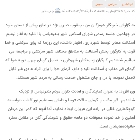
اجتماعی
سیاسی
عمومی
کد خبر: 2965
زمان مطالعه 5 دقیقه
1401/03/12
0 نظر
چاپ خبر
به گزارش خبرنگار هرمزگان من، یعقوب دبیری نژاد در نطق پیش از دستور خود
در چهلمین جلسه رسمی شورای اسلامی شهر بندرعباس با اشاره به آغاز ترمیم
آسفالت معابر توسط شهرداری، اظهار داشت: این روزها که برای سرکشی و خدا
قوت به کارگران بخش آسفالت به مناطق مختلف شهر سرکشی و مراجعه می
نمائیم شاهدیم کارگران زحمتکش شهرداری با تحمل گرمای چهل درجه هوا که
گرمای قیر مذاب و آسفالت تازه و داغ، گرمای هوا را برای افراد عادی غیر قابل
تحمل نموده، با دل و جان مشغول خدمت رسانی به مردم شهر هستند.
وی افزود: به عنوان نمایندگان و امانت داران مردم بندرعباس از نزدیک
شاهدیم، قیر مذاب و گرمای طاقت فرسا و تابش مستقیم نور آفتاب نتوانسته
کوچک‌ترین خللی در اراده این عزیزان ایجاد نماید، آما آنچه که کمر این مردان
آهنین را خم نموده معوقات دو ماهه حقوق و شرمندگی آنان در مقابل سفره
خانواده‌هایشان است.