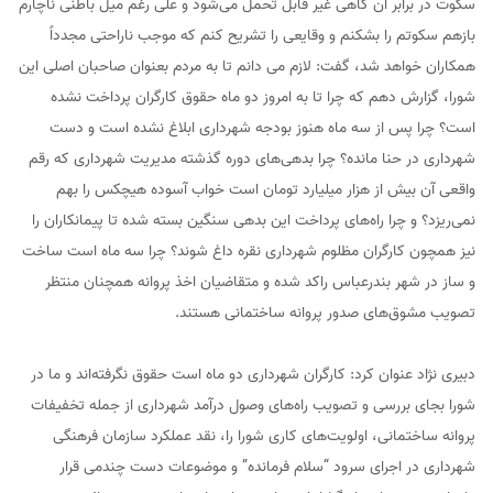
سکوت در برابر آن گاهی غیر قابل تحمل می‌شود و علی رغم میل باطنی ناچارم
بازهم سکوتم را بشکنم و وقایعی را تشریح کنم که موجب ناراحتی مجدداً
همکاران خواهد شد، گفت: لازم می دانم تا به مردم بعنوان صاحبان اصلی این
شورا، گزارش دهم که چرا تا به امروز دو ماه حقوق کارگران پرداخت نشده
است؟ چرا پس از سه ماه هنوز بودجه شهرداری ابلاغ نشده است و دست
شهرداری در حنا مانده؟ چرا بدهی‌های دوره گذشته مدیریت شهرداری که رقم
واقعی آن بیش از هزار میلیارد تومان است خواب آسوده هیچکس را بهم
نمی‌ریزد؟ و چرا راه‌های پرداخت این بدهی سنگین بسته شده تا پیمانکاران را
نیز همچون کارگران مظلوم شهرداری نقره داغ شوند؟ چرا سه ماه است ساخت
و ساز در شهر بندرعباس راکد شده و متقاضیان اخذ پروانه همچنان منتظر
تصویب مشوق‌های صدور پروانه ساختمانی هستند.
دبیری نژاد عنوان کرد: کارگران شهرداری دو ماه است حقوق نگرفته‌اند و ما در
شورا بجای بررسی و تصویب راه‌های وصول درآمد شهرداری از جمله تخفیفات
پروانه ساختمانی، اولویت‌های کاری شورا را، نقد عملکرد سازمان فرهنگی
شهرداری در اجرای سرود “سلام فرمانده” و موضوعات دست چندمی قرار