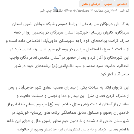
اجتماعی
عمومی
فرهنگی و هنری
کد خبر: 3009
زمان مطالعه 3 دقیقه
1401/03/15
0 نظر
چاپ خبر
به گزارش هرمزگان من به نقل از روابط‌ عمومی شبکه جوانان رضوی استان
هرمزگان، کاروان زیرسایه خورشید استان هرمزگان در پنجمین روز از دهه
مبارک کرامت برنامه‌های خود را به شهرستان حاجی‌آباد اختصاص داده است و
از ساعت ۸صبح با استقبال مردمی در روستای سرچاهان برنامه‌‌های خود در
این شهرستان را آغاز کرد و بعد از حضور در آستان مقدس امامزادگان واجب
التعظیم حضرت سید محمد و سید نظام‌الدین(ع) برنامه‌های خود در شهر
حاجی‌آباد آغاز کرد.
این کاروان ابتدا به عیادت یکی از بیماران صعب العلاج شهر حاجی‌آباد و پس
از متبرک کردن فضای منزل این بیمار و دعا و توسل و مسئلت عافیت و
سلامتی از آستان احدیت راهی منزل خادم الرضا(ع) مرحوم مسلم خدادادی از
خادمیاران رضوی و مسئول سابق هماهنگی برنامه‌های زیرسایه خورشید در
شهرستان حاجی آباد شدند و خادمین حرم مطهر رضوی حال و هوای این خانه
را امام رضایی کردند و به پاس تلاش‌های این خادمیار رضوی از خانواده