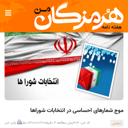
موج شعارهای احساسی در انتخابات شوراها
کد خبر: 303
زمان مطالعه 3 دقیقه
1400/02/28
0 نظر
چاپ خبر
سیاسی