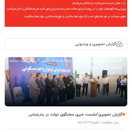
گزارش تصویری و ویدیویی
گزارش تصویری/ آیین کلنگ زنی ۲۰۰۰ واحد مسکونی کارکنان نفت ستاره
خلیج فارس در هرمزگان
گزارش تصویری/نشست خبری سخنگوی دولت در بندرعباس
زمان مطالعه 1 دقیقه
05/04/29