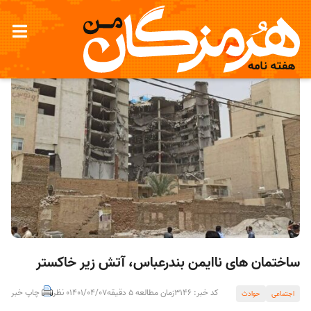
ساختمان های ناایمن بندرعباس، آتش زیر خاکستر
کد خبر: 3146
زمان مطالعه 5 دقیقه
1401/04/07
0 نظر
چاپ خبر
اجتماعی
حوادث