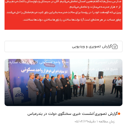
گزارش تصویری و ویدیویی
گزارش تصویری/ آیین کلنگ زنی ۲۰۰۰ واحد مسکونی کارکنان نفت ستاره
خلیج فارس در هرمزگان
گزارش تصویری/نشست خبری سخنگوی دولت در بندرعباس
زمان مطالعه 1 دقیقه
05/04/29