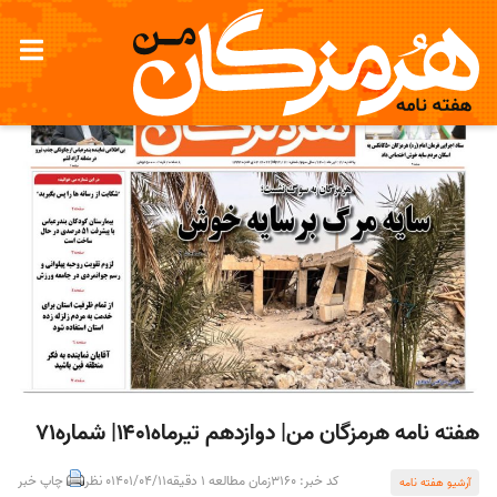
هفته نامه هرمزگان من| دوازدهم تیرماه۱۴۰۱| شماره۷۱
کد خبر: 3160
زمان مطالعه 1 دقیقه
1401/04/11
0 نظر
چاپ خبر
آرشیو هفته نامه