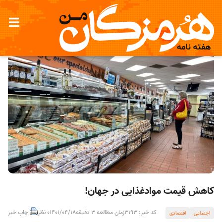
کاهش قیمت موادغذایی در جهان!
کد خبر: 3193
زمان مطالعه 3 دقیقه
1401/04/18
0 نظر
چاپ خبر
اجتماعی
اقتصادی