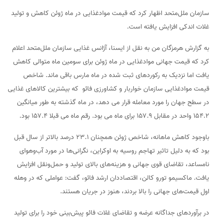
سازمان ملل‌متحد اظهار کرد که قیمت موادغذایی در ماه ژوئن کاهش و تولید
غلات اندکی افزایش یافته است.
به گزارش هرمزگان من به نقل از ایسنا، آژانس غذایی سازمان ملل‌متحد اعلام
کرد که قیمت جهانی موادغذایی در ماه ژوئن برای سومین ماه متوالی کاهش
یافت اما نزدیک به رکوردهای ثبت شده در ماه مارس باقی ماند. شاخص
قیمت موادغذایی سازمان خواربار و کشاورزی فائو که بیشترین کالاهای غذایی
در سطح جهان را مورد معامله قرار می دهد، در ماه گذشته به طور میانگین
۱۵۴.۲ واحد در مقابل ۱۵۷.۹ برای ماه می بود. رقم ماه می قبلا ۱۵۷.۴ بود.
باوجود کاهش ماهانه، شاخص ژوئن همچنان ۲۳.۱ درصد بالاتر از سال قبل
بود که به دلیل تاثیر تهاجم روسیه به اوکراین، نگرانی‌ها در مورد آب‌وهوای
نامساعد، تقاضای قوی جهانی و هزینه‌های بالای تولید و حمل‌ونقل افزایش
یافت. ماکسیمو تورو کالن، اقتصاددان ارشد فائو، گفت: عواملی که در وهله
اول قیمت‌های جهانی را بالا بردند، هنوز در جریان هستند.
در برآوردهای جداگانه عرضه و تقاضای غلات فائو پیش‌بینی خود را برای تولید