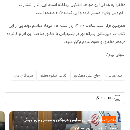
مظفر» به زندگی این مجاهد انقلابی پرداخته است. این اثر را انتشارات
«کوروش چاپ» منتشر کرده و این کتاب 326 صفحه است.
همچنین قرار است ساعت 17:30 روز شنبه 25 تیرماه مراسم رونمایی از این
کتاب در دبیرستان پسرانه نور در بندرعباس با حضور صاحب این اثر و خانواده
مرحوم مظفری و عموم مردم برگزار شود.
انتهای پیام/
بندرعباس
حاج علی مظفری
کتاب شکوه مظفر
هرمزگان من
مطالب دیگر
تعامل سازنده نوسازی مدارس هرمزگان و مجلس برای جهش
اجتماعی
سرانه آموزشی شرق استان