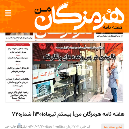
هفته نامه هرمزگان من| بیستم تیرماه۱۴۰۱| شماره۷۲
کد خبر: 3202
زمان مطالعه 1 دقیقه
1401/04/20
0 نظر
چاپ خبر
آرشیو هفته نامه