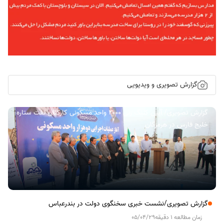
گزارش تصویری و ویدیویی
گزارش تصویری/ آیین کلنگ زنی ۲۰۰۰ واحد مسکونی کارکنان نفت ستاره
خلیج فارس در هرمزگان
گزارش تصویری/نشست خبری سخنگوی دولت در بندرعباس
زمان مطالعه 1 دقیقه
05/04/29