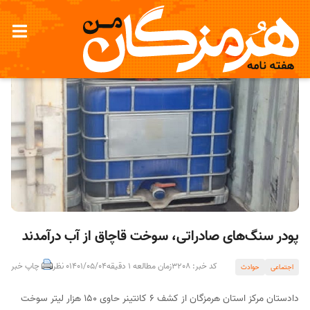
پودر سنگ‌های صادراتی، سوخت قاچاق از آب درآمدند
کد خبر: 3208
زمان مطالعه 1 دقیقه
1401/05/04
0 نظر
چاپ خبر
اجتماعی
حوادث
دادستان مرکز استان هرمزگان از کشف ۶ کانتینر حاوی ۱۵۰ هزار لیتر سوخت