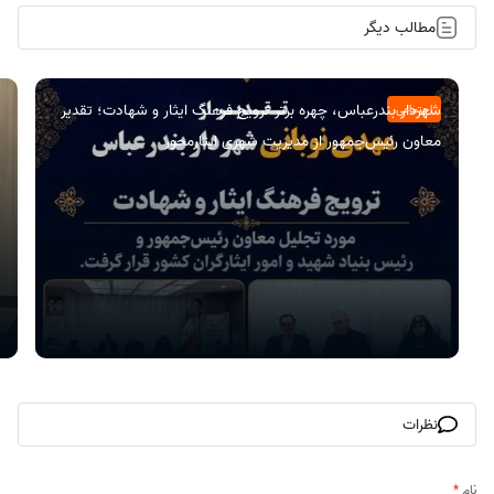
مطالب دیگر
شهردار بندرعباس، چهره برتر ترویج فرهنگ ایثار و شهادت؛ تقدیر
اجتماعی
معاون رئیس‌جمهور از مدیریت شهری ایثارمحور
نظرات
نام
*