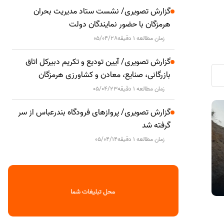
گزارش تصویری/ نشست ستاد مدیریت بحران
هرمزگان با حضور نمایندگان دولت
زمان مطالعه 1 دقیقه
05/04/28
گزارش تصویری/ آیین تودیع و تکریم دبیرکل اتاق
بازرگانی، صنایع، معادن و کشاورزی هرمزگان
زمان مطالعه 1 دقیقه
05/04/23
گزارش تصویری/ پروازهای فرودگاه بندرعباس از سر
۵۱.۸ میلیارد تومان خسارت بلاعوض به
دود مشاهده
حوادث
حوادث
گرفته شد
حساب سرپرستان خانوارهای سیل‌زده
ناشی از حریق
هرمزگان واریز شد
ضایعات اس
زمان مطالعه 1 دقیقه
05/04/14