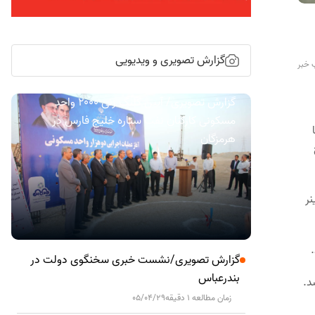
گزارش تصویری و ویدیویی
 خبر
گزارش تصویری/ آیین کلنگ زنی ۲۰۰۰ واحد
مسکونی کارکنان نفت ستاره خلیج فارس در
هرمزگان
 محل اعزام و در بازرسی از تعداد 53 کانتینر
گزارش تصویری/نشست خبری سخنگوی دولت در
بندرعباس
د.
زمان مطالعه 1 دقیقه
05/04/29