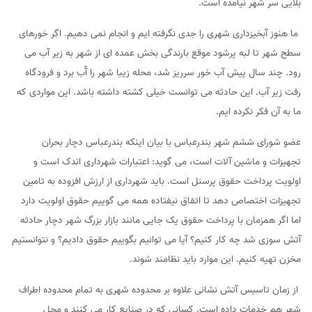
بلایی سر شهر نیامده است.
ما هنوز آبخیزداری شهری را جدی نگرفته ایم و انجام نمی دهیم. اگر خورهای
سطح شهر تا لبه پرشود موقع بارندگی بخش عمده ای از شهر به زیر آب می
رود. چند سال پیش آب خور سرریز شد، محله زیبا شهر را آّب برد و فرودگاه
رفت زیر آب. این حادثه می توانست خیلی کشته داشته باشد. این مواردی که
ما به آن فکر نکرده ایم.
عضو شورای ششم شهر بندرعباس با بیان اینکه بندرعباس دچار بحران
تجهیزات و ماشین آلات است، می گوید: اعتبارات شهرداری اندک است و
اولویت پرداخت حقوق پرسنل است. باید شهرداری از ارزش افزوده به تامین
تجهیزات اختصاص دهد تا اتفاق نیفتاده همه می گوییم حقوق اولویت دارد
اما اگر همزمان با پرداخت حقوق یک جایی مانند بازار بزرگ شهر دچار حادثه
آتش سوزی شد چه کار کنیم؟ آیا می توانیم بگوییم حقوق دادیم؟ و نتوانستیم
مخزن تهیه کنیم. این موارد باید نظامند شوند.
از زمان تاسیس آتش نشانی علاوه بر محدوده شهری به تمام محدوده اطراف
شهر هم خدمات داده است. کسانی که در صنایع کار می کنند و محل