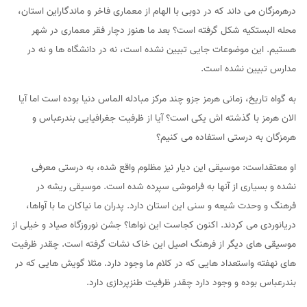
درهرمزگان می داند که در دوبی با الهام از معماری فاخر و ماندگاراین استان،
محله البستکیه شکل گرفته است؟ بعد ما هنوز دچار فقر معماری در شهر
هستیم. این موضوعات جایی تبیین نشده است، نه در دانشگاه ها و نه در
مدارس تبیین نشده است.
به گواه تاریخ، زمانی هرمز جزو چند مرکز مبادله الماس دنیا بوده است اما آیا
الان هرمز با گذشته اش یکی است؟ آیا از ظرفیت جغرافیایی بندرعباس و
هرمزگان به درستی استفاده می کنیم؟
او معتقداست: موسیقی این دیار نیز مظلوم واقع شده، به درستی معرفی
نشده و بسیاری از آنها به فراموشی سپرده شده است. موسیقی ریشه در
فرهنگ و وحدت شیعه و سنی این استان دارد. پدران ما نیاکان ما با آواها،
دریانوردی می کردند. اکنون کجاست این نواها؟ جشن نوروزگاه ‌صیاد و خیلی از
موسیقی های دیگر از فرهنگ اصیل این خاک نشات گرفته است. چقدر ظرفیت
های نهفته واستعداد هایی که در کلام ما وجود دارد. مثلا گویش هایی که در
بندرعباس بوده و وجود دارد چقدر ظرفیت طنزپردازی دارد.