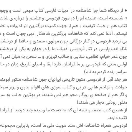
● از دیدگاه شما چرا شاهنامه در ادبیات فارسی کتاب مهمی است و وجوه آ
○ شایسته است؛ عقیده ام را در مورد فردوسی و عشقم را درباره ی شاهنا
کتاب هم از حیث کیفیت و هم از جهت کمیت بزرگترین اثر ادبیات و نظم
نیستم، ادعا نمی کنم که شاهنامه بزرگترین شاهکار ادبی جهان است و در 
بی تردید فردوسی در کنار بزرگانی چون مولوی، سعدی و حافظ از درخشان 
تلالو ادب پارسی در کنار فردوسی ادبیات ما را در جهان به یکی از درخش
چون عمر خیام، نظامی، سنایی و صائب تبریزی و … سخن به میان نمی آ
اولین منتی که فردوسی بر ما ایرانیان دارد ابقا و احیای تاریخ، زبان در
سراسر زنده کردم به نام)
هر چند قبل از فردوسی متون تاریخی ایرانیان چون شاهنامه منثور ابومنص
حوادث و تهاجم ها پی در پی و کتاب سوزی های اقوام بدوی و بربر سوخ
و اگر هم از صفحه ی روزگار محو هم نمی شدند، در بهترین حالت به سرنوشت
منثور رودکی دچار می شدند!
از همین کتب نصف و نیمه ای که به دست ما رسیده چند درصد از ایرانیان ا
کتب دارند.
فردوسی همراه شاهنامه اش سند هویت ملی ما است، بنابراین مجموعه ی