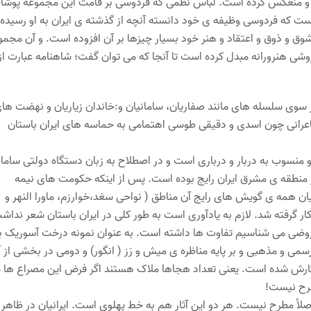
تاب و منعکس کرده است. لباس نظمی که فردوسی بر قامت این مجموعه پوشان
است که فردوسی وظیفه ی خود دانسته آنچه از گذشته ی ایران به او رسیده
 و شوق و ذوق و اعتقاد و هنر خود بسیار چیزها بر آن افزوده است. و آن مجم
وشی هنرورانه مبدل کرده است تا آنجا که می توان گفت؛ شاهنامه عبارت از
 سوی سلسله های مانند صفاریان، سامانیان و:خاندان زیاریان و نهضت ها
 شاعرانی چون اسدی و دقیقی طوسی اهتمامی به حماسه های ایران باستان
و منسوب به دربار و درباری است و در اصطلاح به زبان دستگاه دولتی سامان
منطقه ی مشرق ایران رایج بوده است. پس از اینکه حکومت های نیمه
میان همه ی گویش های رایج آن مناطق ( نواحی سغد،خوارزم، ماورا النهر و
ار گرفته شد. لازم به یادآوری است به طور کلی در ایران باستان شعر نداش
ر عروضی می شناسیم تفاوت ها داشته است. به عنوان نمونه درخت آسوریک با
رسمی و مذهبی و بر پایه مناظره ی میش و رَز ( انگور) و دومی در بخشی از 
گارش شده است. یعنی تعداد هجاها ملاک هستند اگر فرض این مصراع ها مث
رح نیست!
لاً مطرح نیست. هر دو این آثار هم به خط پهلوی است. ایرانیان در ظاهر