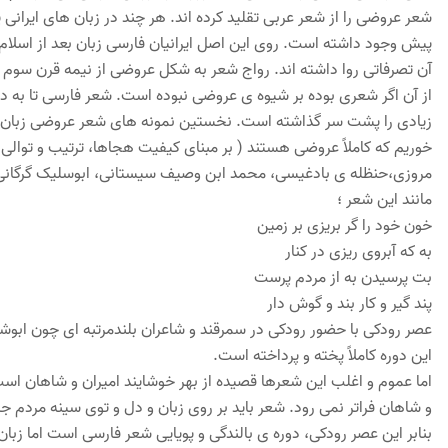
شعر عروضی را از شعر عربی تقلید کرده اند. هر چند در زبان های ایران
پیش وجود داشته است. روی این اصل ایرانیان فارسی زبان بعد از اسلام 
از آن اگر شعری بوده بر شیوه ی عروضی نبوده است. شعر فارسی تا به د
زیادی را پشت سر گذاشته است. نخستین نمونه های شعر عروضی زبان دری
خوریم که کاملاً عروضی هستند ( بر مبنای کیفیت هجاها، ترتیب و توالی
مروزی،حنظله ی بادغیسی، محمد ابن وصیف سیستانی، ابوسلیک گرگان
مانند این شعر ؛
خون خود را گر بریزی بر زمین
به که آبروی ریزی در کنار
بت پرسیدن به از مردم پرست
پند گیر و کار بند و گوش دار
عصر رودکی با حضور رودکی در سمرقند و شاعران بلندمرتبه ای چون ابوش
این دوره کاملاً پخته و پرداخته است.
اما عموم و اغلب این شعرها قصیده از بهر خوشایند امیران و شاهان ا
و شاهان فراتر نمی رود. شعر باید بر روی زبان و دل و توی سینه مردم جا
بنابر این عصر رودکی، دوره ی بالندگی و پویایی شعر فارسی است اما زبان