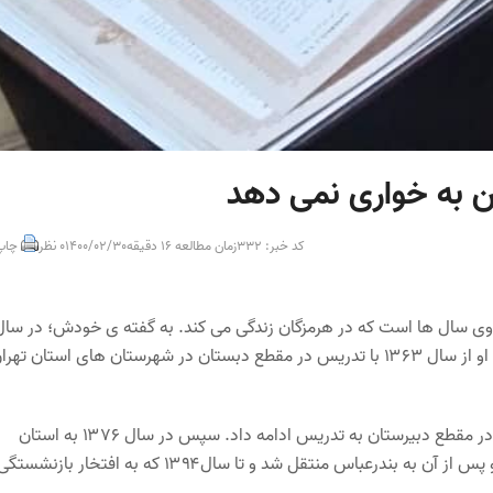
تن به خواری نمی دهد
کد خبر: 332
زمان مطالعه 16 دقیقه
1400/02/30
0 نظر
چاپ
. وی سال ها است که در هرمزگان زندگی می کند. به گفته ی خودش؛ در سال
۱۳۴۱ چشم به جهان گشودم، متاهل و دارای دو دختر و یک پسر هستم. او از سال ۱۳۶۳ با تدریس در مقطع دبستان در شهرستان های استان ته
سال ۱۳۷۰ و پس از اخذ مدرک کارشناسی در رشته زبان و ادبیات فارسی در مقطع دبیرستان به تدریس ادامه داد. سپس در سال ۱۳۷۶ به استان
هرمزگان مهاجرت کرد و به مدت دو سال در جزیره ی قشم آموزگاری کرد و پس از آن به بندرعباس منتقل شد و تا سال۱۳۹۴ که به افتخار بازنشست