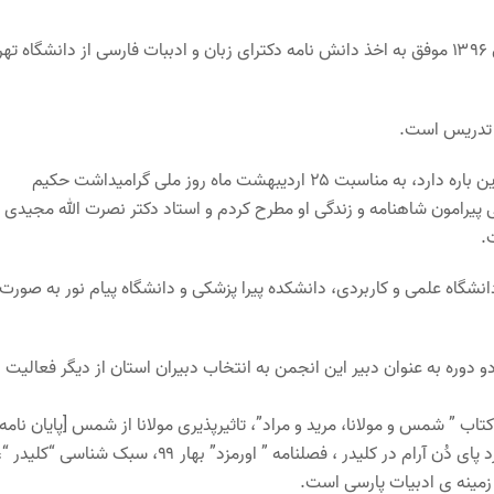
پس از آن نیز ارتباطش را با تدریس، مطالعه و نوشتن قطع نشد. در سال ۱۳۹۶ موفق به اخذ دانش نامه دکترای زبان و ادببات فارسی از دانشگاه 
 تدریس است.
دکتر مجیدی از عشاق شاهنامه فردوسی است و اطلاعات ذی قیمتی در این باره دارد، به مناسبت ۲۵ اردیبهشت ماه روز ملی گرامیداشت حکیم
پیرامون شاهنامه و زندگی او مطرح کردم و استاد دکتر نصرت الله مجیدی ب
.
نشگاه علمی و کاربردی، دانشکده پیرا پزشکی و دانشگاه پیام نور به صورت
وره به عنوان دبیر این انجمن به انتخاب دبیران استان از دیگر فعالیت
 ” شمس و مولانا، مرید و مراد”، تاثیرپذیری مولانا از شمس [پایان نامه
کارشناسی ارشد]، ویژگی های ساختاری و ادبی کلیدر [رساله دوره دکترا]، رد پای دُن آرام در کلیدر ، فصلنامه ” اورمزد” بهار ۹۹، سبک شناسی “کلیدر 