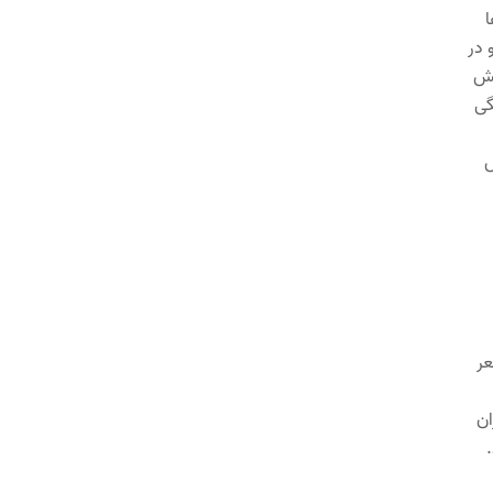
ا
 در
رود. و پیش
گی
س
عر
ان