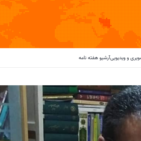
یری و ویدیویی
آرشیو هفته نامه