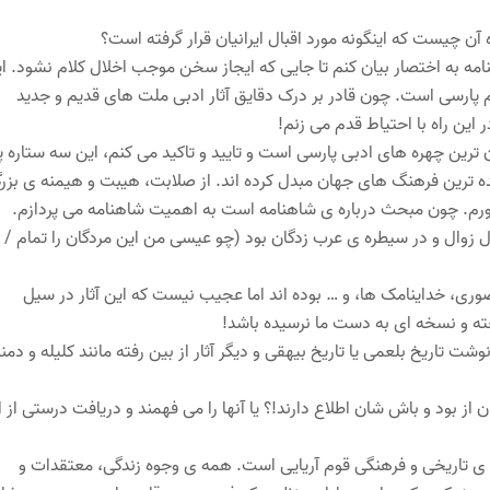
ن چیست که اینگونه مورد اقبال ایرانیان قرار گرفته است؟
مه به اختصار بیان کنم تا جایی که ایجاز سخن موجب اخلال کلام نشود. ا
 پارسی است. چون قادر بر درک دقایق آثار ادبی ملت های قدیم و جدید
این راه با احتیاط قدم می زنم!
ترین چهره های ادبی پارسی است و تایید و تاکید می کنم، این سه ستاره پ
نده ترین فرهنگ های جهان مبدل کرده اند. از صلابت، هیبت و هیمنه ی بزرگ
ورم. چون مبحث درباره ی شاهنامه است به اهمیت شاهنامه می پردازم.
 حال زوال و در سیطره ی عرب زدگان بود (چو عیسی من این مردگان را تمام /
وری، خداینامک ها، و …‌ بوده اند اما عجیب نیست که این آثار در سیل
ته و نسخه ای به دست ما نرسیده باشد!
 تاریخ بلعمی یا تاریخ بیهقی و دیگر آثار از بین رفته مانند کلیله و دمن
ز بود و باش شان اطلاع دارند!؟ یا آنها را می فهمند و دریافت درستی از ا
 تاریخی و فرهنگی قوم آریایی است. همه ی وجوه زندگی، معتقدات و