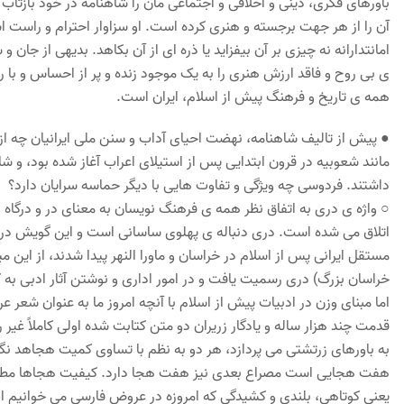
باورهای فکری، دینی و اخلاقی و اجتماعی مان را شاهنامه در خود باز
آن را از هر جهت برجسته و هنری کرده است. او سزاوار احترام و راست 
امانتدارانه نه چیزی بر آن بیفزاید یا ذره ای از آن بکاهد. بدیهی از جان
ی بی روح و فاقد ارزش هنری را به یک موجود زنده و پر از احساس و با ر
همه ی تاریخ و فرهنگ پیش از اسلام، ایران است.
● پیش از تالیف شاهنامه، نهضت احیای آداب و سنن ملی ایرانیان چه از
مانند شعوبیه در قرون ابتدایی پس از استیلای اعراب آغاز شده بود، و
داشتند. فردوسی چه ویژگی و تفاوت هایی با دیگر حماسه سرایان دارد؟
○ واژه ی دری به اتفاق نظر همه ی فرهنگ نویسان به معنای در و درگاه 
اتلاق می شده است. دری دنباله ی پهلوی ساسانی است و این گویش در 
مستقل ایرانی پس از اسلام در خراسان و ماورا النهر پیدا شدند، از این 
خراسان بزرگ) دری رسمیت یافت و در امور اداری و نوشتن آثار ادبی به ک
اما مبنای وزن در ادبیات پیش از اسلام با آنچه امروز ما به عنوان شع
قدمت چند هزار ساله و یادگار زریران دو متن کتابت شده اولی کاملاً غیر 
به باورهای زرتشتی می پردازد، هر دو به نظم با تساوی کمیت هجاهد ن
هفت هجایی است مصراع بعدی نیز هفت هجا دارد. کیفیت هجاها مط
یعنی کوتاهی، بلندی و کشیدگی که امروزه در عروض فارسی می خوانیم اص