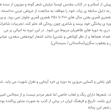
ی پیش از اسلام و در کتاب مقدس اوستا نیایش شعر گونه و موزون از سده ه
به دلیل سابقه ی زیاد، خود را موظف به متابعت از عروض عربی ندانسته و
آن تصرفاتی روا داشته اند. رواج شعر به شکل عروضی از نیمه قرن سوم هجری قمری یعنی سال های ۲۰۰ تا ۲۵۰ هجری قمری جلوتر نمی 
وره ی پختگی خود برسد و شاعری چون رودکی قد علم کند، تجربیات شاعران
 به دوره های طاهریان مربوط می شود. در این دوره به ابیاتی بر می
 تعداد هجاها و از نظر کوتاهی و بلندی) مانند اشعار ابوحفض سغدی، عبا
ی و یعقوب سگزی(سکستانی/ سیستانی)
کور بلخی و کسایی مروزی به دوره ی خرد آزمایی و تغزل شهرت می یابد. ش
ست. شعرها دارای رنگ و لعاب خاصی اما شعر مردم نیست و از مجالس امیر
ری باشد. تاریخ و فرهنگ ایران در برخی از کتب به صورت منثور پراکنده بود.
 شعر این زمانه