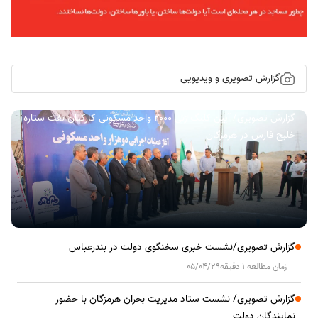
گزارش تصویری و ویدیویی
گزارش تصویری/ آیین کلنگ زنی ۲۰۰۰ واحد مسکونی کارکنان نفت ستاره
خلیج فارس در هرمزگان
گزارش تصویری/نشست خبری سخنگوی دولت در بندرعباس
زمان مطالعه 1 دقیقه
05/04/29
گزارش تصویری/ نشست ستاد مدیریت بحران هرمزگان با حضور
نمایندگان دولت