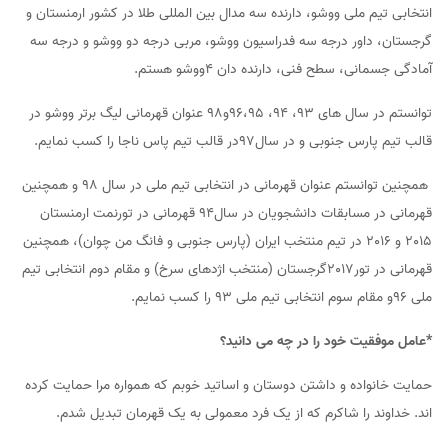
انتخابی تیم ملی ووشو، دارنده سه مدال بین المللی طلا در کشور ارمنستان و
گرجستان، داور درجه سه فدراسیون ووشو، مربی درجه دو ووشو و درجه سه
آمادگی جسمانی، سطح فنی، دارنده دان 4ووشو هستم.
توانستم در سال های 93، 94، 96،95و98 عنوان قهرمانی لیگ برتر ووشو در
قالب تیم پارس جنوبی و در سال97در قالب تیم پاس ناجا را کسب نمایم.
همچنین توانستم عنوان قهرمانی در انتخابی تیم ملی در سال 98 و همچنین
قهرمانی در مسابقات دانشجویان در سال94 قهرمانی در تورنمت ارمنستان
2015 و 2016 در تیم منتخب ایران (پارس جنوبی و فانگ من چوان)، همچنین
قهرمانی در تور2017گرجستان (منتخب اژدهای سرخ) و مقام دوم انتخابی تیم
ملی 96و مقام سوم انتخابی تیم ملی 93 را کسب نمایم.
*عامل موفقیت خود را در چه می دانید؟
حمایت خانواده و داشتن دوستان و اساتید خوبم که همواره مرا حمایت کرده
اند. خداوند را شاکرم که از یک فرد معمولی به یک قهرمان تبدیل شدم.