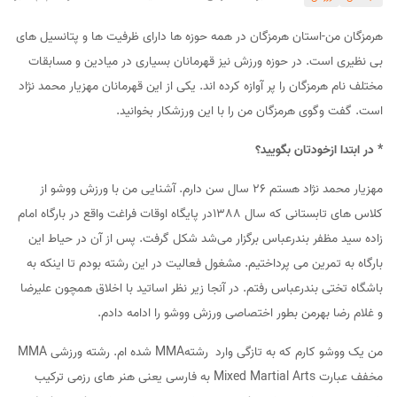
هرمزگان من-استان هرمزگان در همه حوزه ها دارای ظرفیت ها و پتانسیل های
بی نظیری است. در حوزه ورزش نیز قهرمانان بسیاری در میادین و مسابقات
مختلف نام هرمزگان را پر آوازه کرده اند. یکی از این قهرمانان مهزیار محمد نژاد
است. گفت وگوی هرمزگان من را با این ورزشکار بخوانید.
* در ابتدا ازخودتان بگویید؟
مهزیار محمد نژاد هستم ۲۶ سال سن دارم. آشنایی من با ورزش ووشو از
کلاس های تابستانی که سال 1388در پایگاه اوقات فراغت واقع در بارگاه امام
زاده سید مظفر بندرعباس برگزار می‌شد شکل گرفت. پس از آن در حیاط این
بارگاه به تمرین می پرداختیم. مشغول فعالیت در این رشته بودم تا اینکه به
باشگاه تختی بندرعباس رفتم. در آنجا زیر نظر اساتید با اخلاق همچون علیرضا
و غلام رضا بهرمن بطور اختصاصی ورزش ووشو را ادامه دادم.
من یک ووشو کارم که به تازگی وارد رشتهMMA شده ام. رشته ورزشی MMA
مخفف عبارت Mixed Martial Arts به فارسی یعنی هنر های رزمی ترکیب