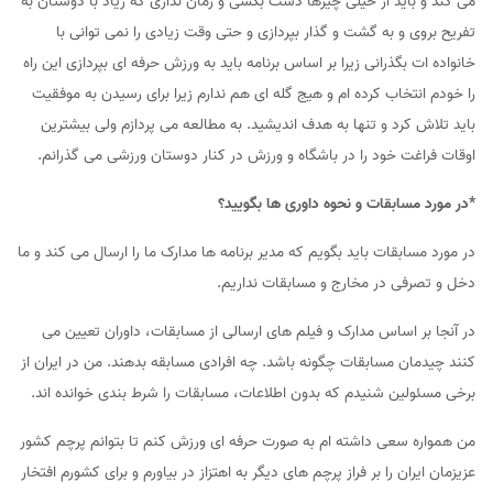
می کند و باید از خیلی چیزها دست بکشی و زمان نداری که زیاد با دوستان به
تفریح بروی و به گشت و گذار بپردازی و حتی وقت زیادی را نمی توانی با
خانواده ات بگذرانی زیرا بر اساس برنامه باید به ورزش حرفه ای بپردازی این راه
را خودم انتخاب کرده ام و هیج گله ای هم ندارم زیرا برای رسیدن به موفقیت
باید تلاش کرد و تنها به هدف اندیشید. به مطالعه می پردازم ولی بیشترین
اوقات فراغت خود را در باشگاه و ورزش در کنار دوستان ورزشی می گذرانم.
*در مورد مسابقات و نحوه داوری ها بگویید؟
در مورد مسابقات باید بگویم که مدیر برنامه ها مدارک ما را ارسال می کند و ما
دخل و تصرفی در مخارج و مسابقات نداریم.
در آنجا بر اساس مدارک و فیلم های ارسالی از مسابقات، داوران تعیین می
کنند چیدمان مسابقات چگونه باشد. چه افرادی مسابقه بدهند. من در ایران از
برخی مسئولین شنیدم که بدون اطلاعات، مسابقات را شرط بندی خوانده اند.
من همواره سعی داشته ام به صورت حرفه ای ورزش کنم تا بتوانم پرچم کشور
عزیزمان ایران را بر فراز پرچم های دیگر به اهتزاز در بیاورم و برای کشورم افتخار