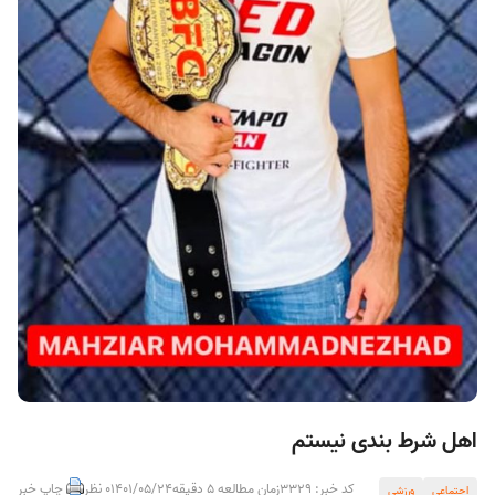
اهل شرط بندی نیستم
کد خبر: 3329
زمان مطالعه 5 دقیقه
1401/05/24
0 نظر
چاپ خبر
اجتماعی
ورزشی