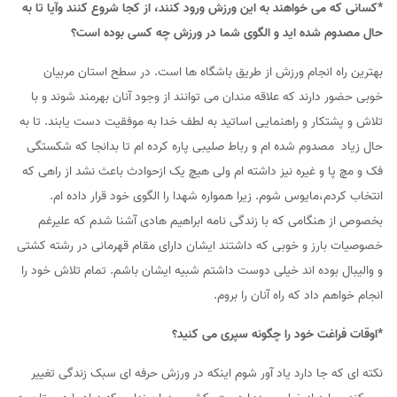
*کسانی که می خواهند به این ورزش ورود کنند، از کجا شروع کنند وآیا تا به
حال مصدوم شده اید و الگوی شما در ورزش چه کسی بوده است؟
بهترین راه انجام ورزش از طریق باشگاه ها است. در سطح استان مربیان
خوبی حضور دارند که علاقه مندان می توانند از وجود آنان بهرمند شوند و با
تلاش و پشتکار و راهنمایی اساتید به لطف خدا به موفقیت دست یابند. تا به
حال زیاد مصدوم شده ام و رباط صلیبی پاره کرده ام تا بدانجا که شکستگی
فک و مچ پا و غیره نیز داشته ام ولی هیچ یک ازحوادث باعث نشد از راهی که
انتخاب کردم،مایوس شوم. زیرا همواره شهدا را الگوی خود قرار داده ام.
بخصوص از هنگامی که با زندگی نامه ابراهیم هادی آشنا شدم که علیرغم
خصوصیات بارز و خوبی که داشتند ایشان دارای مقام قهرمانی در رشته کشتی
و والیبال بوده اند خیلی دوست داشتم شبیه ایشان باشم. تمام تلاش خود را
انجام خواهم داد که راه آنان را بروم.
*اوقات فراغت خود را چگونه سپری می کنید؟
نکته ای که جا دارد یاد آور شوم اینکه در ورزش حرفه ای سبک زندگی تغییر