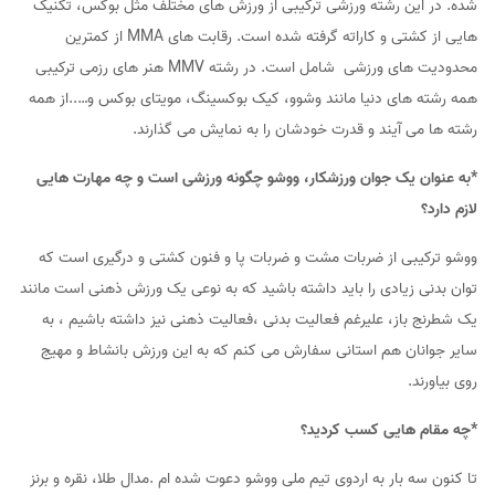
شده. در این رشته ورزشی ترکیبی از ورزش های مختلف مثل بوکس، تکنیک
هایی از کشتی و کاراته گرفته شده است. رقابت های MMA از کمترین
محدودیت های ورزشی شامل است. در رشته MMV هنر های رزمی ترکیبی
همه رشته های دنیا مانند وشوو، کیک بوکسینگ، مویتای بوکس و…..از همه
رشته ها می آیند و قدرت خودشان را به نمایش می گذارند.
*به عنوان یک جوان ورزشکار، ووشو چگونه ورزشی است و چه مهارت هایی
لازم دارد؟
ووشو ترکیبی از ضربات مشت و ضربات پا و فنون کشتی و درگیری است که
توان بدنی زیادی را باید داشته باشید که به نوعی یک ورزش ذهنی است مانند
یک شطرنج باز، علیرغم فعالیت بدنی ،فعالیت ذهنی نیز داشته باشیم ، به
سایر جوانان هم استانی سفارش می کنم که به این ورزش بانشاط و مهیج
روی بیاورند.
*چه مقام هایی کسب کردید؟
تا کنون سه بار به اردوی تیم ملی ووشو دعوت شده ام .مدال طلا، نقره و برنز