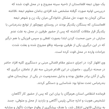
یک جوان تبعه افغانستان از ناحیه سینه مجروح و در محل فوت شده که
دربررسی اولیه صورت گرفته مشخص شد افرادی بنامان معلوم تبعه ،افاغنه
ساکن کرمان به جهت حل مشکل خانوادگی میان یک زن و شوهر تبعه
افعانستان که بستگان یکدیگر بودند در روستای چهچکور از توابع بندرعباس با
یکدیگر قرار ملاقات گذاشته که پس از حضور طرفین در محل به علت عدم
سازش در حین صحبت کردن ابتدا بصورت لفظی و سپس فیزیکی با هم درگیر
که در این درگیری یکی از طرفین بوسیله چاقو مجروح شده و بعلت شدت
جراحات وارده در محل فوت کرده است.
وی اظهار کرد: در اجرای دستور مقام قضائی مبنی بر دستگیری کلیه افراد حاضر
در صحنه درگیری ، ماموران در این اقدام ضربتی سه نفر از عاملان درگیری که
یکی از آنان برادر مقتول بوده و بدلیل مصدومیت در یکی از بیمارستان های
بندرعباس تحت مداوا بود شناسایی و دستگیر کردند.
فرمانده انتظامی استان هرمزگان با بیان این که پس از حضور کار آگاهان
تشخیص هویت و اداره جنائی پلیس آگاهی و بازدید از محل و متوفی، جسد
به پزشکی قانونی انتقال شد، با هدف پیشگیری از وقوع حوادث ناگوار و مشابه