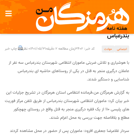
شناسایی و دستگیری عاملان درگیری منجر به قتل در
بندرعباس
کد خبر: 3402
زمان مطالعه 2 دقیقه
1401/05/31
0 نظر
چاپ خبر
اجتماعی
حوادث
با هوشیاری و تلاش ضربتی ماموران انتظامی شهرستان بندرعباس سه نفر از
عاملان درگیری منجر به قتل در یکی از روستاهای حاشیه ای بندرعباس
شناسایی و دستگیر شدند.
به گزارش هرمزگان من،فرمانده انتظامی استان هرمزگان در تشریح جزئیات این
خبر بیان کرد: ماموران انتظامی شهرستان بندرعباس از طریق تلفن مرکز فوریت
های پلیسی ۱۱۰ از یک فقره درگیری منجر به قتل واقع در روستای چهچکور
مطلع و بلافاصله جهت بررسی به محل اعزام شدند.
سردار غلامرضا جعفری افزود: ماموران پس از حضور در محل مشاهده کردند