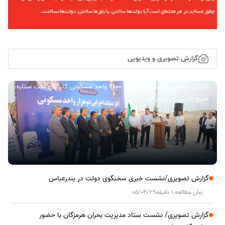
گزارش تصویری و ویدیویی
گزارش تصویری/ آیین کلنگ زنی ۲۰۰۰ واحد مسکونی کارکنان نفت ستاره
خلیج فارس در هرمزگان
گزارش تصویری/نشست خبری سخنگوی دولت در بندرعباس
زمان مطالعه 1 دقیقه
05/04/29
گزارش تصویری/ نشست ستاد مدیریت بحران هرمزگان با حضور