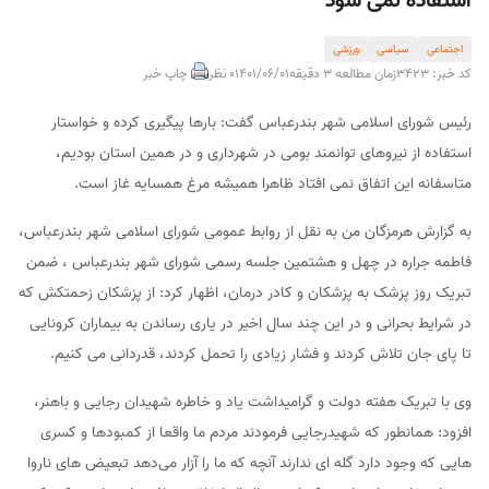
استفاده نمی شود
اجتماعی
سیاسی
ورزشی
کد خبر: 3423
زمان مطالعه 3 دقیقه
1401/06/01
0 نظر
چاپ خبر
رئیس شورای اسلامی شهر بندرعباس گفت: بارها پیگیری کرده و خواستار
استفاده از نیروهای توانمند بومی در شهرداری و در همین استان بودیم،
متاسفانه این اتفاق نمی افتاد ظاهرا همیشه مرغ همسایه غاز است.
به گزارش هرمزگان من به نقل از روابط عمومی شورای اسلامی شهر بندرعباس،
فاطمه جراره در چهل و هشتمین جلسه رسمی شورای شهر بندرعباس ، ضمن
تبریک روز پزشک به پزشکان و کادر درمان، اظهار کرد: از پزشکان زحمتکش که
در شرایط بحرانی و در این چند سال اخیر در یاری رساندن به بیماران کرونایی
تا پای جان تلاش کردند و فشار زیادی را تحمل کردند، قدردانی می کنیم.
وی با تبریک هفته دولت و گرامیداشت یاد و خاطره شهیدان رجایی و باهنر،
افزود: همانطور که شهیدرجایی فرمودند مردم ما واقعا از کمبودها و کسری
هایی که وجود دارد گله ای ندارند آنچه که ما را آزار می‌دهد تبعیض های ناروا