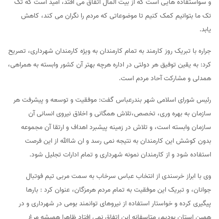
و سواستفاده هایی است که از بیت المال اتفاق می افتد، امید است که تک
تک ما بتوانیم کمک کنیم تا موضوعاتی که مردم را نگران می کند، کاهش
یابد.
جراره با تبریک روز کارمند به تمام کارمندان به ویژه کارمندان شهرداری، تصریح
کرد: به یقین توفیق هر دولتی در اداره هرچه بهتر آن کشور وابسته به همراهی،
همدلی و مشارکت آحاد مردم است.
رئیس شورای اسلامی شهر بندرعباس گفت: موفقیت و توسعه و پیشرفت هر
سازمان به بهره وری، تخصص،تلاش همگانی و اخلاق نیروی انسانی آن
سازمان وابسته است، و تلاش در زمینه پیشبرد اهداف و ارتقا آن مجموعه
بدون کوشش این کارمندان به نتیجه نمی رسد و ان شاالله از این فرصت
استفاده شود و از کارمندان نمونه شهرداری و تمام ادارات تجلیل شود.
وی با ابراز خرسندی از انتخاب عباس سرخاب به سمت مربی تیم فوتبال
جوانان، و تبریک این موفقیت به تمام مردم هرمزگان، عنوان کرد : بارها
پیگیری کرده و خواستار استفاده از نیروهای توانمند بومی در شهرداری و در
همین استان بودیم، متاسفانه این اتفاق نمی افتاد ظاهرا همیشه مرغ