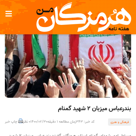
بندرعباس میزبان 2 شهید گمنام
کد خبر: 343
زمان مطالعه 1 دقیقه
1400/02/30
0 نظر
چاپ خبر
فرهنگی و هنری
مسئول امور شهدای گمنام استان هرمزگان گفت: بندرعباس میزبان 2 شهید