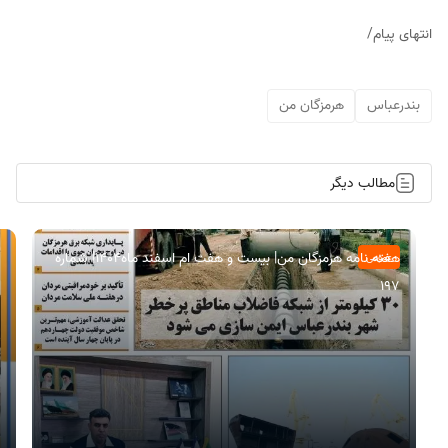
انتهای پیام/
بندرعباس
هرمزگان من
مطالب دیگر
هفته نامه هرمزگان من| بیست و هفت ام اسفند ماه۱۴۰۴| شماره
عمومی
197