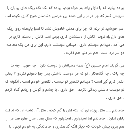
پیاده بیایم که با تاول پاهایم حرف بزنم. پیاده که تک تک ریگ های بیابان را
سرزنش کنم که چرا در برابر این همه بی حرمتی دشمنان هیچ کاری نکرده اند .
سر خورشید غر بزنم که چرا برای مدتی خاموش نشد تا اسرا پابرهنه روی ریگ
های داغ راه نروند. کاش از دستشان کاری برمی آمد. کاش از دستم کاری بر
می آمد . میدانم دوستم داری , میدانی دوستت دارم. این برای من یک معامله
دو سر برد است. هم در دنیا هم آخرت .
می گویند امام حسین (ع) همه محبانش را دوست دارد . چه خوب , چه بد ,
چه پاک , چه گناهکار . تو که مرا دوست داشتی پس چرا دعوتم نکردی ؟ یعنی
انقدر کارم گیر است ؟ میدانم تقصیر تو نیست . تقصیر خودم است . آنگونه که
تو دوست داشتی زندگی نکردم . حق داری . با چشم و گوش و زبانم گناه کردم
. حق داری .
جاماندم ….. مثل پرنده ای که لانه اش را گم کرده . مثل آن تشنه ای که لیاقت
باران ندارد . جاماندم اما امیدوارم . امیدوارم که سال بعد , سال های بعد من را
هم ببری پیش خودت که دیگر انگ گناهکاری و جاماندگی به خودم نزنم . یا