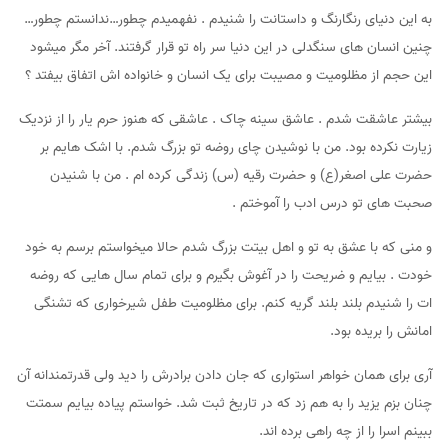
به این دنیای رنگارنگ و داستانت را شنیدم . نفهمیدم چطور…ندانستم چطور…
چنین انسان های سنگدلی در این دنیا سر راه تو قرار گرفتند. آخر مگر میشود
این حجم از مظلومیت و مصیبت برای یک انسان و خانواده اش اتفاق بیفتد ؟
بیشتر عاشقت شدم . عاشق سینه چاک . عاشقی که هنوز حرم یار را از نزدیک
زیارت نکرده بود. من با نوشیدن چای روضه تو بزرگ شدم. با اشک هایم بر
حضرت علی اصغر(ع) و حضرت رقیه (س) زندگی کرده ام . من با شنیدن
صحبت های تو درس ادب را آموختم .
و منی که با عشق به تو و اهل بیتت بزرگ شدم حالا میخواستم برسم به خود
خودت . بیایم و ضریحت را در آغوش بگیرم و برای تمام سال هایی که روضه
ات را شنیدم بلند بلند گریه کنم. برای مظلومیت طفل شیرخواری که تشنگی
امانش را بریده بود.
آری برای همان خواهر استواری که جان دادن برادرش را دید ولی قدرتمندانه آن
چنان بزم یزید را به هم زد که در تاریخ ثبت شد. خواستم پیاده بیایم سمتت
ببینم اسرا را از چه راهی برده اند.