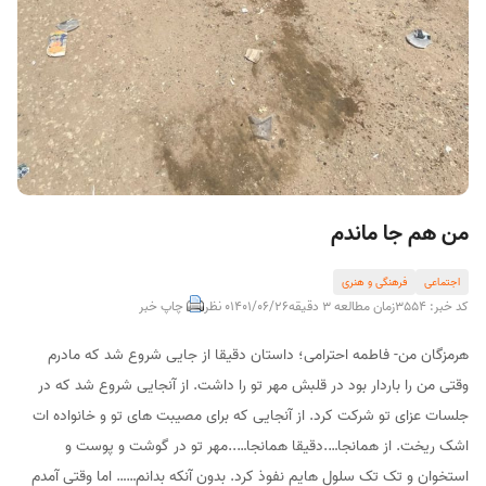
من هم جا ماندم
اجتماعی
فرهنگی و هنری
کد خبر: 3554
زمان مطالعه 3 دقیقه
1401/06/26
0 نظر
چاپ خبر
هرمزگان من- فاطمه احترامی؛ داستان دقیقا از جایی شروع شد که مادرم
وقتی من را باردار بود در قلبش مهر تو را داشت. از آنجایی شروع شد که در
جلسات عزای تو شرکت کرد. از آنجایی که برای مصیبت های تو و خانواده ات
اشک ریخت. از همانجا….دقیقا همانجا…..مهر تو در گوشت و پوست و
استخوان و تک تک سلول هایم نفوذ کرد. بدون آنکه بدانم…… اما وقتی آمدم