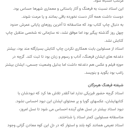
مرتکب اشتباه شود.
این استاد نسبت به فرهنگ و آثار باستانی و معماری شهرها حساس بود.
دوست داشت همه آثار دست نخورده باقی بمانند و یا مرمت شوند.
به دنبال چاپ کتاب بود که متاسفانه تا آخرین روزهای پایانی عمرش حدود
چهل روز گذشته پیگیر بود اما موفق نشد، نه سازمانی نه شخصی متقبل چاپ
کتابش نشد.
استاد از مسئولین بابت همکاری نکردن چاپ کتابش بسیارگله مند بود، بیشتر
دغدغه های ایشان فرهنگ، آداب و رسوم و زبان بود تا ثبت کند. گرچه در
حوزه فیلم و عکس هم دغدغه داشت اما بدلیل وضعیت جسمی، ایشان بیشتر
راغب بود بگوید و بنویسد.
شیفته فرهنگ هرمزگان
استاد گرچه حضور فیزیکی ندارد اما آنقدر تلاش ها کرد که نبودشان با
کتابهایشان، عکسهای گویا و پر محتوای ایشان این نبود احساس نشود.
نبود استاد بیشتر در نسل های آینده احساس ‌می شود تا نسل امروز،
متاسفانه مسئولین کمتر استاد را شناختند.
استاد نعیمی همانند کوه بلند و استوار که در دل این کوه معادن گرانی وجود