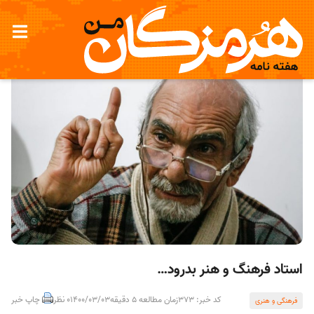
استاد فرهنگ و هنر بدرود…
کد خبر: 373
زمان مطالعه 5 دقیقه
1400/03/03
0 نظر
چاپ خبر
فرهنگی و هنری