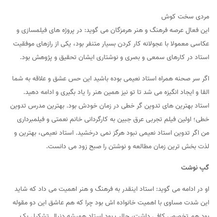
مردی سخت کوش
این فعال عرصه فرهنگ و هنر هرمزگان می گوید: در پروژه های فیلمسازی و
عکاسی معمولا با عجولانه کار کردن بسیار متنفر بود، یکی از رازهای موفقیت
استاد در کارهای سمعی و بصری و نوشتاری ایشان تحقیق و پژوهش بود.
اگر سر صحنه همراه استاد نعیمی بوده باشید این حس عشق و علاقه به شما
القا و ایجاد انگیزه می شد تا تو نیز همین هنر را یاد بگیری و ادامه دهید.
استاد بهترین های تدوین گر خطی در زمان خودش بود. بهترین مدرس تدوین
خطی؛ اولین فیلم تجربی عرق جبین به کارگردانی خانم نعمتی و فیلمبرداری
من اگر تدوین استاد نعیمی نبود هرگز نمی درخشید. استاد نعیمی، بهترین و
لذت بخش ترین زمان مطالعه و نوشتن را صبح زود می دانست.
گپ نوشت
او در ادامه می گوید: استاد اینقدر به فرهنگ و هنر اهمیت می داد که شاید
این شدت مساوی با اهمیت خانواده اش بود چرا که هم عاشق این دو مقوله
بود هم تخصص کافی داشت، جالب بود استاد همیشه دنبال تشکیل یک