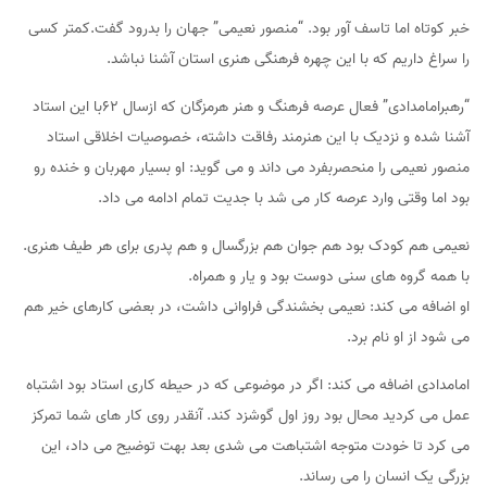
خبر کوتاه اما تاسف آور بود. “منصور نعیمی” جهان را بدرود گفت.کمتر کسی
را سراغ داریم که با این چهره فرهنگی هنری استان آشنا نباشد.
“رهبرامامدادی” فعال عرصه فرهنگ و هنر هرمزگان که ازسال 62با این استاد
آشنا شده و نزدیک با این هنرمند رفاقت داشته، خصوصیات اخلاقی استاد
منصور نعیمی را منحصربفرد می داند و می گوید: او بسیار مهربان و خنده رو
بود اما وقتی وارد عرصه کار می شد با جدیت تمام ادامه می داد.
نعیمی هم کودک بود هم جوان هم بزرگسال و هم پدری برای هر طیف هنری.
با همه گروه های سنی دوست بود و یار و همراه.
او اضافه می کند: نعیمی بخشندگی فراوانی داشت، در بعضی کارهای خیر هم
می شود از او نام برد.
امامدادی اضافه می کند: اگر در موضوعی که در حیطه کاری استاد بود اشتباه
عمل می کردید محال بود روز اول گوشزد کند. آنقدر روی کار های شما تمرکز
می کرد تا خودت متوجه اشتباهت می شدی بعد بهت توضیح می داد، این
بزرگی یک انسان را می رساند.