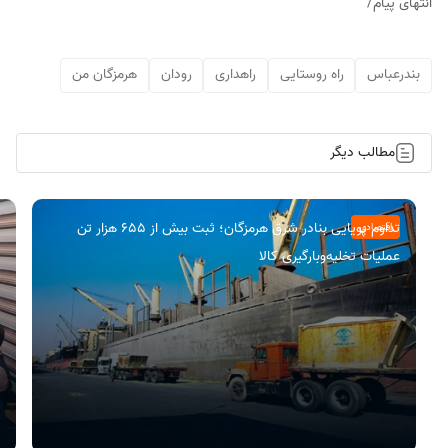
انتهای پیام/
بندرعباس
راه روستایی
راهداری
رودان
هرمزگان من
مطالب دیگر
تداوم پویایی بنادر شرق هرمزگان؛ ثبت بیش از 655 هزار تن
اقتصادی
عملیات تخلیه‌و‌بارگیری کالا