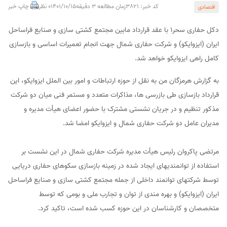
کد خبر: 3821
زمان مطالعه 3 دقیقه
1401/10/15
0 نظر
چاپ خبر
اقتصادی
دکل حفاری سحر1 با عقد قرارداد مابین مجتمع کشتی سازی و صنایع فراساحل
ایران (ایزوایکو) و شرکت حفاری شمال جهت انجام تعمیرات اساسی و بازسازی
کامل راهی ایزوایکو خواهد شد.
به گزارش هرمزگان من به نقل از حوزه ارتباطات و امور بین الملل ایزوایکو، این
قرارداد بازسازی طی بازرسی ها، مذاکرات متعدد و مستمر فنی میان دو شرکت
مذکور تنظیم و در جریان نشستی مشترک با حضور اعضای هیأت مدیره و
مدیران عامل دو شرکت حفاری شمال و ایزوایکو امضا شد.
مرتضی پاکروان رئیس هیأت مدیره شرکت حفاری شمال در این نشست بر
استفاده از توانمندیهای ایجاد شده در زمینه بازسازی سکوهای حفاری دریایی
توسط شرکتهای توانمند داخلی از جمله مجتمع کشتی سازی و صنایع فراساحل
ایران (ایزوایکو) و بهره مندی از توان و تجارب ملی و بومی که توسط
متخصصان و کارشناسان در این حوزه کسب شده است، تاکید کرد.