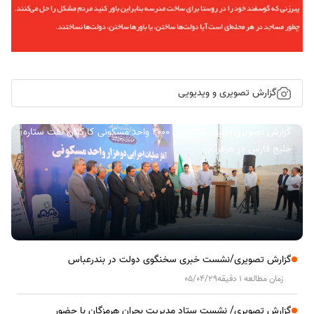
گزارش تصویری و ویدیویی
گزارش تصویری/ آیین کلنگ زنی ۲۰۰۰ واحد مسکونی کارکنان نفت ستاره
خلیج فارس در هرمزگان
گزارش تصویری/نشست خبری سخنگوی دولت در بندرعباس
زمان مطالعه 1 دقیقه
05/04/29
گزارش تصویری/ نشست ستاد مدیریت بحران هرمزگان با حضور