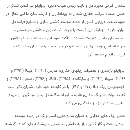
سلمان ضربی مدیرعامل و نایب رئیس هیأت مدیره ایزوایکو نیز ضمن تشکر از
حسن اعتماد شرکت حفاری شمال به پیمانکاران و کارشناسان داخلی فعال در
حوزه صنعت دریایی کشور از جمله مجتمع کشتی سازی و صنایع فراساحل
ایران، افزود: ایزوایکو این فرصت را جهت اثبات توان و دانش مهندسان و
متخصصان داخلی غنیمت شمرده و تاکید نمود این مجموعه با تمام تلاش،
جهت انجام پروژه با بهترین کیفیت و در چهارچوب برنامه زمان بندی شده
قرارداد، اقدام خواهد کرد.
ایزوایکو بازسازی و تعمیرات ریگهای حفاری؛ مدرس (1392)، مپنا1 (1392 و
1396)، سینا1 (1393)، پاسارگاد100 (1395)، DCI1 و(1396)، سحر2 (1398) و
اکومودیشن ریگ دنا1 (1400 و 1401) را در کارنامه خود دارد، شایان ذکر است
که تعمیرات هر ریگ حفاری علاوه بر ایجاد 400 شغل بطور میانگین، از خروج
میلیون ها دلار ارز نیز جلوگیری می کند.
تعمیر ریگ های حفاری به عنوان سازه هایی استراتژیک در زمینه توسعه
میادین نفت و گاز کشور نیاز به دانشی تخصصی و پیشرفته دارد که در گذشته