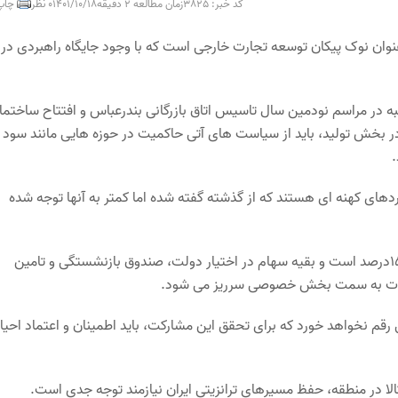
کد خبر: 3825
زمان مطالعه 2 دقیقه
1401/10/18
0 نظر
چاپ
عنوان نوک پیکان توسعه تجارت خارجی است که با وجود جایگاه راهبردی در
به در مراسم نودمین سال تاسیس اتاق بازرگانی بندرعباس و افتتاح ساختما
 بخش تولید، باید از سیاست های آتی حاکمیت در حوزه هایی مانند سود
.
ای کهنه ای هستند که از گذشته گفته شده اما کمتر به آنها توجه شده
شافعی ادامه داد: سهم بخش خصوصی از بنگاه های بزرگ بورسی تنها ۱۵درصد است و بقیه سهام در اختیار دولت، صندوق بازنشستگی و تامین
کلات به سمت بخش خصوصی سرریز می شود.
نخواهد خورد که برای تحقق این مشارکت، باید اطمینان و اعتماد احیا
ا در منطقه، حفظ مسیرهای ترانزیتی ایران نیازمند توجه جدی است.