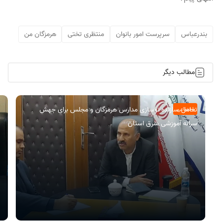
بندرعباس
سرپرست امور بانوان
منتظری تختی
هرمزگان من
مطالب دیگر
تعامل سازنده نوسازی مدارس هرمزگان و مجلس برای جهش
اجتماعی
سرانه آموزشی شرق استان