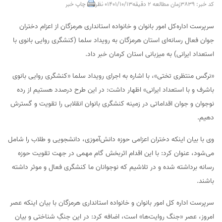
کد خبر: 3839
زمان مطالعه 2 دقیقه
1401/10/13
0 نظر
چاپ خبر
سرپرست اداره‌کل امور بانوان و خانواده استانداری هرمزگان از اعزام دختران
جوان فعال رسانه‌ای استان هرمزگان به رویداد سلما (‌کنشگری روایی بانوی با
استعداد ایرانی) به میزبانی استان کرمان خبر داد.
«نرگس منتظری تختی»، با اشاره به اجرای رویداد سلما «کنشگری روایی بانوی
باشرف و با استعداد ایرانی» اظهار داشت: در این طرح درصدد هستیم از رده
نوجوان و جوان اقداماتی در زمینه کنشگری بانوان انقلابی را تقویت و گسترش
دهیم.
وی با بیان اینکه دختران اعزامی حوزه دانش‌آموزی، دانشجویی و طلاب را شامل
می‌شود، عنوان کرد: با این اقدام اثربخش گام مهمی در جهت تقویت حوزه
رسانه برداشته شده و در تلاشیم که نوجوانان ما کنشگری فعال و موثر داشته
باشند.
سرپرست اداره کل امور بانوان و خانواده استانداری هرمزگان با بیان اینکه عصر
امروز، عصر «جنگ روایت‌ها» است‌، اضافه کرد: در این جنگِ شناختی و بیان