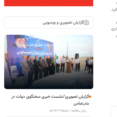
 در
گزارش تصویری و ویدیویی
تری
ری
گزارش تصویری/ آیین کلنگ زنی ۲۰۰۰ واحد
مسکونی کارکنان نفت ستاره خلیج فارس در
هرمزگان
گزارش تصویری/نشست خبری سخنگوی دولت در
بندرعباس
زمان مطالعه 1 دقیقه
05/04/29