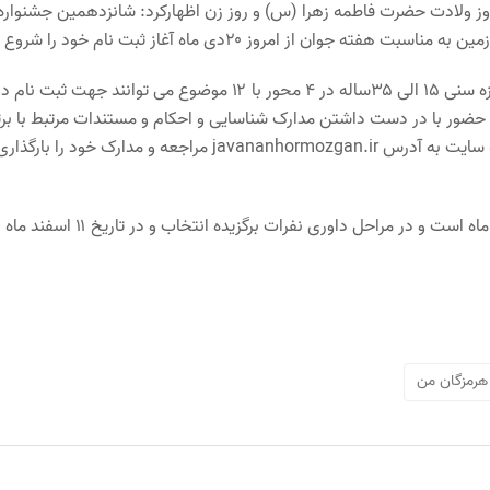
 ولادت حضرت فاطمه زهرا (س) و روز زن اظهارکرد: شانزدهمین جشنواره
 از امروز ۲۰دی ماه آغاز ثبت نام خود را شروع کرد.
متولی ورزش و جوانان استان در ادامه بیان کرد: جوانان برتر استان در بازه سنی ۱۵ الی ۳۵ساله در ۴ محور با ۱۲ موضوع می توانند جهت ثبت نام
ت حضور با در دست داشتن مدارک شناسایی و احکام و مستندات مرتبط با بر
خود به کلیه ادارات ورزش و جوانان سراسر استان و یا به صورت برخط به سایت به آدرس javananhormozgan.ir مراجعه و مدارک خود را بارگذا
وی خاطرنشان کرد: مهلت ثبت نام جشنواره از ۲۰دی ماه لغایت ۱۰بهمن ماه است و در مراحل داوری نفرات برگزیده انتخاب و در تاریخ ۱۱ اسفند ماه
هرمزگان من