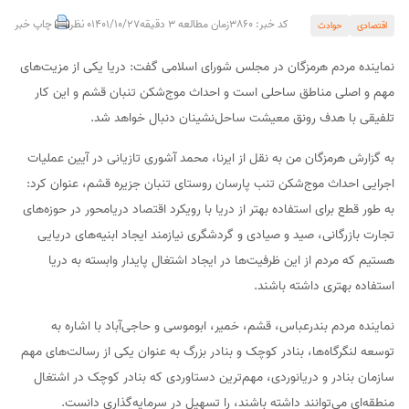
کد خبر: 3860
زمان مطالعه 3 دقیقه
1401/10/27
0 نظر
چاپ خبر
اقتصادی
حوادث
نماینده مردم هرمزگان در مجلس شورای اسلامی گفت: دریا یکی از مزیت‌های
مهم و اصلی مناطق ساحلی است و احداث موج‌شکن تنبان قشم و این کار
تلفیقی با هدف رونق معیشت ساحل‌نشینان دنبال خواهد شد.
به گزارش هرمزگان من به نقل از ایرنا، محمد آشوری تازیانی در آیین عملیات
اجرایی احداث موج‌شکن تنب پارسان روستای تنبان جزیره قشم، عنوان کرد:
به طور قطع برای استفاده بهتر از دریا با رویکرد اقتصاد دریامحور در حوزه‌های
تجارت بازرگانی، صید و صیادی و گردشگری نیازمند ایجاد ابنیه‌های دریایی
هستیم که مردم از این ظرفیت‌ها در ایجاد اشتغال پایدار وابسته به دریا
استفاده بهتری داشته باشند.
نماینده مردم بندرعباس، قشم، خمیر، ابوموسی و حاجی‌آباد با اشاره به
توسعه لنگرگاه‌ها، بنادر کوچک و بنادر بزرگ به عنوان یکی از رسالت‌های مهم
سازمان بنادر و دریانوردی، مهم‌ترین دستاوردی که بنادر کوچک در اشتغال
منطقه‌ای می‌توانند داشته باشند، را تسهیل در سرمایه‌گذاری دانست.