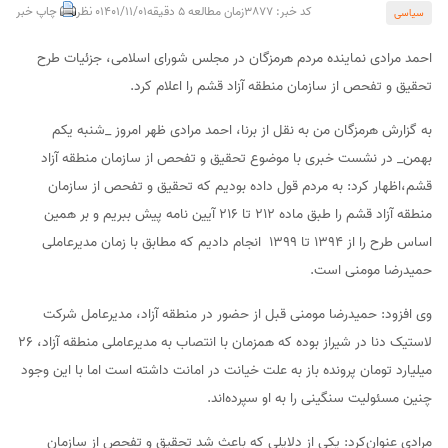
کد خبر: 3877
زمان مطالعه 5 دقیقه
1401/11/01
0 نظر
چاپ خبر
سیاسی
احمد مرادی نماینده مردم هرمزگان در مجلس شورای اسلامی، جزئیات طرح
تحقیق و تفحص از سازمان منطقه آزاد قشم را اعلام کرد.
به گزارش هرمزگان من به نقل از برنا، احمد مرادی ظهر امروز _شنبه یکم
بهمن_ در نشست خبری با موضوع تحقیق و تفحص از سازمان منطقه آزاد
قشم،اظهار کرد: به مردم قول داده‌ بودیم که تحقیق و تفحص از سازمان
منطقه آزاد قشم را طبق ماده ۲۱۲ تا ۲۱۶ آیین نامه پیش ببریم و بر همین
اساس طرح را از ۱۳۹۴ تا ۱۳۹۹ انجام دادیم که مطابق با زمان مدیرعاملی
حمیدرضا مومنی است.
وی افزود: حمیدرضا مومنی قبل از حضور در منطقه آزاد، مدیرعامل شرکت
لاستیک دنا در شیراز بوده که همزمان با انتصاب به مدیرعاملی منطقه آزاد، ۲۶
میلیارد تومان پرونده باز به علت خیانت در امانت داشته است اما با این وجود
چنین مسئولیت سنگینی را به او سپرده‌اند.
مرادی عنوان‌کرد: یکی از دلایلی که باعث شد تحقیق و تفحص از سازمان