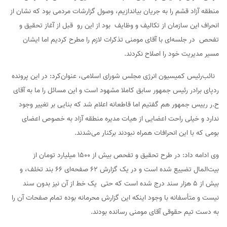
منطقه آزاد قشم را به جریان بیاندازیم، وصول گزارشات مردمی بود که نشان از
انحراف این سازمان از تکالیف و وظایف بود از این رو قبل از آغاز تحقیق و
تفحص در جلسه‌ای با آقای مومنی تذکرات لازم را مطرح کردیم اما ایشان
مسیر مدیریت خود را اصلاح نکردند.
نائب‌رئیس کمیسیون انرژی مجلس شورای اسلامی، عنوان‌کرد: در این پرونده
ردپای برادر رئیس جمهور سابق کاملا مشهود است و این مسائل را ما به آقای
ح.ر رییس جمهور هم گفتیم اما قاطعانه اعلام شد که بنایی بر تغییر وجود
ندارد و خیلی راحت اعضایی از هیات مدیره منطقه آزاد به خصوص اعضای
بومی که با این انحرافات همراه نبودند برکنار می‌شدند.
وی ادامه داد: در طرح تحقیق و تفحص بیش از ۱۵۰۰ میلیارد تومان از
بیت‌المال تضییع شده است و در یک گزارش ۶۲ صفحه‌ای ۶۶ بند تخلف، و
بیش از ۵ هزار سند درج شده است که حتی یک خط از آن نیز بدون سند
نیست و متأسفانه با وجود اینکه این گزارش محرمانه بوده تمام صفحات آن را
به دست تیم حقوقی آقای مومنی رسانده بودند.