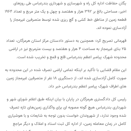
یگان حفاظت اداره کل راه و شهرسازی و شهرداری بندرعباس طی روزهای
اخیر، مساحتی بالغ بر ۳۹۲ هزار و هفتصد و چهل و یک متر مربع و تعداد ۱۹۶۴
قطعه زمین از مناطق خط کشی و گچ ریزی شده توسط متصرفین غیرمجاز را
آزادسازی نموده اند.
قهرمانی تصریح کرد: همچنین به دستور دادستان مرکز استان هرمزگان، تعداد
۲۵ بنای غیرمجاز به مساحت ۴ هزار و هفتصد و بیست مترمربع نیز در اراضی
محدوده شهرک پیامبر اعظم بندرعباس قلع و قمع و تخریب شده است.
این مقام قضایی با تأکید بر اینکه تمامی اراضی تصرف شده در این محدوده به
صورت کامل آزادسازی شده اند، از دستگیری ۱۸ نفر از متصرفین غیرمجاز زمین
های اطراف شهرک پیامبر اعظم بندرعباس خبر داد.
رئیس کل دادگستری هرمزگان در پایان با بیان اینکه طبق اعلام شورای شهر و
شهرداری بندرعباس هیچ گونه مصوبه ای برای واگذاری زمین‌های تازه تصرف
شده وجود ندارد، از شهروندان خواست بدون توجه به شایعات و با هوشیاری
کامل در زمان معامله زمین، از اداره کل ثبت اسناد و املاک و دیگر مراجع