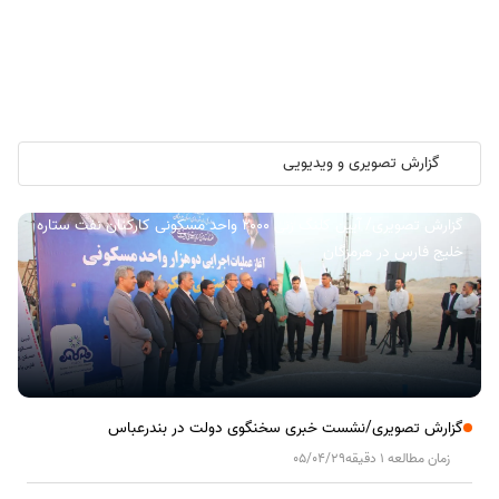
گزارش تصویری و ویدیویی
گزارش تصویری/ آیین کلنگ زنی ۲۰۰۰ واحد مسکونی کارکنان نفت ستاره
خلیج فارس در هرمزگان
گزارش تصویری/نشست خبری سخنگوی دولت در بندرعباس
زمان مطالعه 1 دقیقه
05/04/29