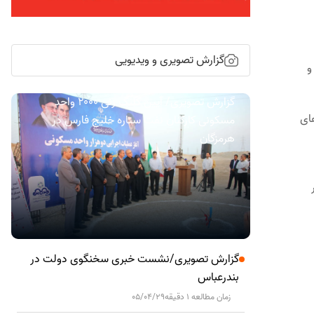
گزارش تصویری و ویدیویی
و
گزارش تصویری/ آیین کلنگ زنی ۲۰۰۰ واحد
کت‌های
مسکونی کارکنان نفت ستاره خلیج فارس در
هرمزگان
گزارش تصویری/نشست خبری سخنگوی دولت در
بندرعباس
زمان مطالعه 1 دقیقه
05/04/29