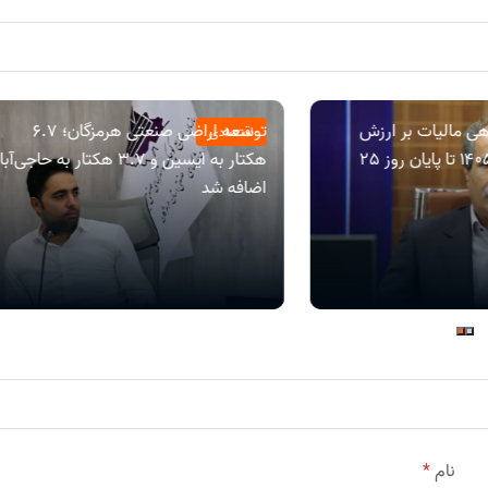
ی مالیات بر ارزش
توسعه اراضی صنعتی هرمزگان؛ ۶.۷
اقتصادی
افزوده دوره بهار ۱۴۰۵ تا پایان روز 25
هکتار به ایسین و ۳.۷ هکتار به حاجی‌آب
اضافه شد
نام
*